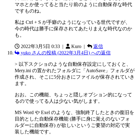
マホとか使ってると当たり前のように自動保存な時代
ですものね。
私は Ctrl + S が手癖のようになっている世代ですが、
今の時代は勝手に保存されてあたりまえな時代なのか
も。
2022年3月5日 0:33
|
Kuro |
返信
yuko さんの投稿 (2022年3月4日) への返信
> 以下スクショのような自動保存設定にしておくと、
Mery.ini の置かれたフォルダに「AutoSave」フォルダが
作成され、そこに5分おきにファイルが保存されていき
ます。
おお。この機能、ちょっと隠しオプション的になって
るので使ってる人は少ない気がします。
MS Word や Exel のような、強制終了したときの復旧を
目的とした自動保存機能 (勝手に身に覚えのないフォ
ルダーに自動保存) が欲しいというご要望の対応で実
装した機能です。