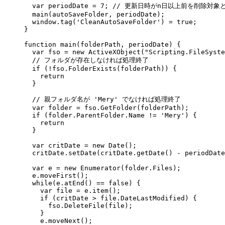
  var periodDate = 7; // 更新日時がn日以上前を削除対象と
  main(autoSaveFolder, periodDate);

  window.tag('CleanAutoSaveFolder') = true;

}

function main(folderPath, periodDate) {

  var fso = new ActiveXObject("Scripting.FileSyste
  // フォルダが存在しなければ処理終了

  if (!fso.FolderExists(folderPath)) {

    return

  }

  // 親フォルダ名が 'Mery' でなければ処理終了

  var folder = fso.GetFolder(folderPath);

  if (folder.ParentFolder.Name != 'Mery') {

    return

  }

  var critDate = new Date();

  critDate.setDate(critDate.getDate() - periodDate
  var e = new Enumerator(folder.Files);

  e.moveFirst();

  while(e.atEnd() == false) {

    var file = e.item();

    if (critDate > file.DateLastModified) {

      fso.DeleteFile(file);

    }

    e.moveNext();
