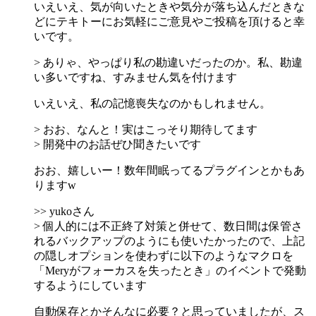
いえいえ、気が向いたときや気分が落ち込んだときな
どにテキトーにお気軽にご意見やご投稿を頂けると幸
いです。
> ありゃ、やっぱり私の勘違いだったのか。私、勘違
い多いですね、すみません気を付けます
いえいえ、私の記憶喪失なのかもしれません。
> おお、なんと！実はこっそり期待してます
> 開発中のお話ぜひ聞きたいです
おお、嬉しいー！数年間眠ってるプラグインとかもあ
りますw
>> yukoさん
> 個人的には不正終了対策と併せて、数日間は保管さ
れるバックアップのようにも使いたかったので、上記
の隠しオプションを使わずに以下のようなマクロを
「Meryがフォーカスを失ったとき」のイベントで発動
するようにしています
自動保存とかそんなに必要？と思っていましたが、ス