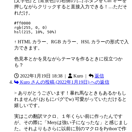
[文字色] と [背景色] の右側の [...] ボタンを Ctrl キーを
押しながらクリックすると直接入力できる！…ただそ
れだけ。
#ff0000

rgb(255, 0, 0)

hsl(215, 10%, 50%)
↑ HTML カラー、RGB カラー、HSL カラーの形式で入
力できます。
色見本とかを見ながらテーマを作るときに役立つか
も？
2022年1月19日 18:38
|
Kuro |
返信
Kuro さんの投稿 (2022年1月19日) への返信
> ありがとうございます！暴れ馬なときもあるかもし
れませんが (おもにバグでw) 可愛がっていただけると
嬉しいです。
実はこの翻訳マクロ、１年くらい前に作ったんです
が、その際に「Meryは強い子になったな」と感じまし
た。それよりもさらに以前に別のマクロをPythonで作