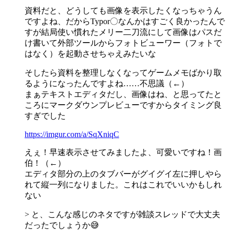
資料だと、どうしても画像を表示したくなっちゃうん
ですよね、だからTypor〇なんかはすごく良かったんで
すが結局使い慣れたメリー二刀流にして画像はパスだ
け書いて外部ツールからフォトビューワー（フォトで
はなく）を起動させちゃえみたいな
そしたら資料を整理しなくなってゲームメモばかり取
るようになったんですよね……不思議（←）
まぁテキストエディタだし、画像はね、と思ってたと
ころにマークダウンプレビューですからタイミング良
すぎでした
https://imgur.com/a/SqXniqC
えぇ！早速表示させてみましたよ、可愛いですね！画
伯！（←）
エディタ部分の上のタブバーがグイグイ左に押しやら
れて縦一列になりました。これはこれでいいかもしれ
ない
> と、こんな感じのネタですが雑談スレッドで大丈夫
だったでしょうか😅