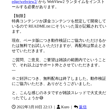
edge/webview2/
から WebView2 ランタイムをインスト
ールする必要があります。
【制限】
特典コンテンツか課金コンテンツを想定して開発して
いるので README.txt にそういった旨が記載されてい
ます。
現在、ベータ版につき動作検証にご協力いただけるか
たは無料でお試しいただけますが、再配布は禁止とさ
せていただきます。
ご質問、ご意見、ご要望は雑談の範囲内でということ
で、それ以上はサポート外とさせていただきます。
---
※ご好評につき、無料配布は終了しました。動作検証
にご協力いただき、ありがとうございました。
と、こんな感じのネタですが雑談スレッドで大丈夫だ
ったでしょうか😅
2022年3月10日 22:13
|
Kuro |
返信