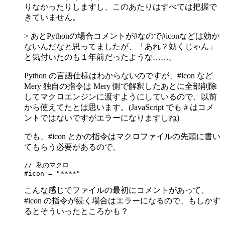
りなかったりしますし、このあたりはすべては把握で
きていません。
> あとPythonの場合コメントが#なので#iconなどは効か
ないんだなと思ってましたが、「あれ？効くじゃん」
と気付いたのも１年前だったような……。
Python の言語仕様はわからないのですが、#icon など
Mery 独自の指令は Mery 側で解釈したあとに全部削除
してマクロエンジンに渡すようにしているので、以前
から使えてたとは思います。(JavaScript でも # はコメ
ントではないですがエラーになりますしね)
でも、#icon とかの指令はマクロファイルの先頭に書い
てもらう必要があるので、
// 私のマクロ

#icon = "****"
こんな感じでファイルの最初にコメントがあって、
#icon の指令が続く場合はエラーになるので、もしかす
るとそういったところかも？