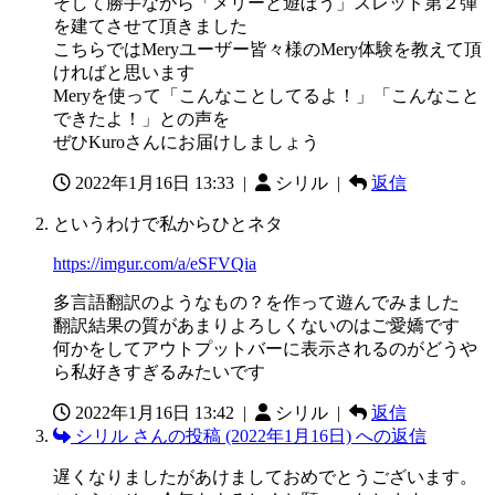
そして勝手ながら「メリーと遊ぼう」スレッド第２弾
を建てさせて頂きました
こちらではMeryユーザー皆々様のMery体験を教えて頂
ければと思います
Meryを使って「こんなことしてるよ！」「こんなこと
できたよ！」との声を
ぜひKuroさんにお届けしましょう
2022年1月16日 13:33
|
シリル |
返信
というわけで私からひとネタ
https://imgur.com/a/eSFVQia
多言語翻訳のようなもの？を作って遊んでみました
翻訳結果の質があまりよろしくないのはご愛嬌です
何かをしてアウトプットバーに表示されるのがどうや
ら私好きすぎるみたいです
2022年1月16日 13:42
|
シリル |
返信
シリル さんの投稿 (2022年1月16日) への返信
遅くなりましたがあけましておめでとうございます。