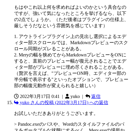
もはやこれ以上何を求めればよいのかという具合なの
ですが、強いて気になったところを挙げるなら、以下
の2点でしょうか。（ただ後者はプラグインの仕様上、
厳しそうだなという雰囲気を感じています）
1. アウトラインプラグイン上の見出し選択によるエデ
ィター部スクロールでは、Markdownプレビューのスク
ロール同期がズレることがある。
2. Meryの幅を狭めてからMarkdownプレビューをONに
すると、直前のプレビュー幅が復元されることでエデ
ィター部がプレビューに埋め尽くされることがある。
（贅沢を言えば、"プレビューON時、エディター部の
半分幅で表示する"といったオプションで、プレビュー
部の幅復元動作が変えられると嬉しい）
2022年3月17日 0:41
|
yuko |
返信
yuko さんの投稿 (2022年3月17日) への返信
お試しいただきありがとうございます。
> Pandoc.exeのパスや、Wordのスタイルファイルのパ
スをポータブルな状態にするべく、Mery.exeの場所か