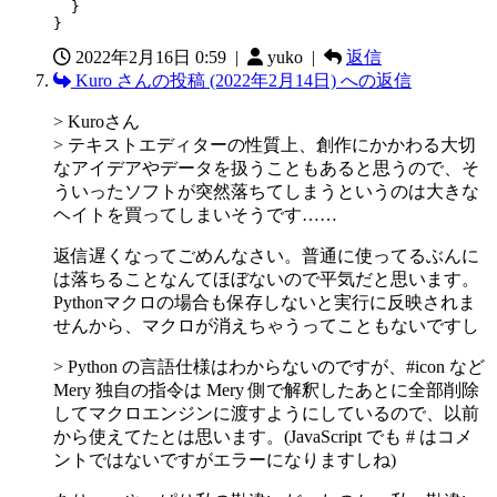
  }

}
2022年2月16日 0:59
|
yuko |
返信
Kuro さんの投稿 (2022年2月14日) への返信
> Kuroさん
> テキストエディターの性質上、創作にかかわる大切
なアイデアやデータを扱うこともあると思うので、そ
ういったソフトが突然落ちてしまうというのは大きな
ヘイトを買ってしまいそうです……
返信遅くなってごめんなさい。普通に使ってるぶんに
は落ちることなんてほぼないので平気だと思います。
Pythonマクロの場合も保存しないと実行に反映されま
せんから、マクロが消えちゃうってこともないですし
> Python の言語仕様はわからないのですが、#icon など
Mery 独自の指令は Mery 側で解釈したあとに全部削除
してマクロエンジンに渡すようにしているので、以前
から使えてたとは思います。(JavaScript でも # はコメ
ントではないですがエラーになりますしね)