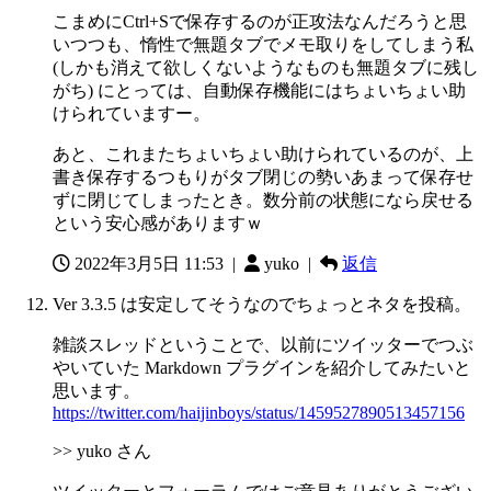
こまめにCtrl+Sで保存するのが正攻法なんだろうと思
いつつも、惰性で無題タブでメモ取りをしてしまう私
(しかも消えて欲しくないようなものも無題タブに残し
がち) にとっては、自動保存機能にはちょいちょい助
けられていますー。
あと、これまたちょいちょい助けられているのが、上
書き保存するつもりがタブ閉じの勢いあまって保存せ
ずに閉じてしまったとき。数分前の状態になら戻せる
という安心感がありますｗ
2022年3月5日 11:53
|
yuko |
返信
Ver 3.3.5 は安定してそうなのでちょっとネタを投稿。
雑談スレッドということで、以前にツイッターでつぶ
やいていた Markdown プラグインを紹介してみたいと
思います。
https://twitter.com/haijinboys/status/1459527890513457156
>> yuko さん