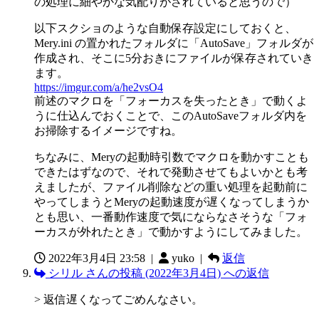
の処理に細やかな気配りがされていると思うので）
以下スクショのような自動保存設定にしておくと、
Mery.ini の置かれたフォルダに「AutoSave」フォルダが
作成され、そこに5分おきにファイルが保存されていき
ます。
https://imgur.com/a/he2vsO4
前述のマクロを「フォーカスを失ったとき」で動くよ
うに仕込んでおくことで、このAutoSaveフォルダ内を
お掃除するイメージですね。
ちなみに、Meryの起動時引数でマクロを動かすことも
できたはずなので、それで発動させてもよいかとも考
えましたが、ファイル削除などの重い処理を起動前に
やってしまうとMeryの起動速度が遅くなってしまうか
とも思い、一番動作速度で気にならなさそうな「フォ
ーカスが外れたとき」で動かすようにしてみました。
2022年3月4日 23:58
|
yuko |
返信
シリル さんの投稿 (2022年3月4日) への返信
> 返信遅くなってごめんなさい。