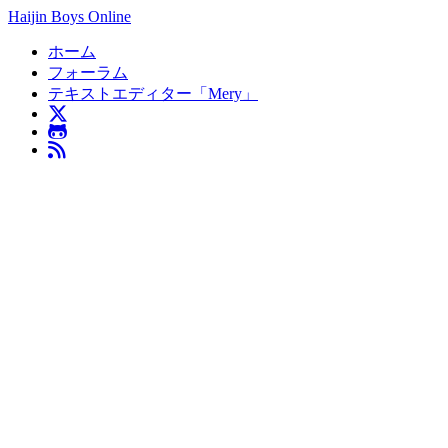
Haijin Boys Online
ホーム
フォーラム
テキストエディター「Mery」