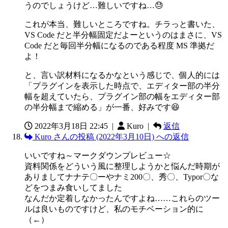
うのでしょうけど…難しいですね…😓
これが本当、難しいところですね。チラっと書いた、
VS Code だと半分幅固定だよーというのはまさに、VS
Code だと毎回半分幅になるのである程度 MS 準拠だ
よ！
と、言い訳材料になるかなという感じで、個人的には
「プラグインを表示した時点で、エディター部の半分
幅を超えていたら、プラグイン部の幅をエディター部
の半分幅まで縮める」が一番、好みです😆
2022年3月18日 22:45
|
Kuro |
返信
Kuro さんの投稿 (2022年3月10日) への返信
いいですね～マークダウンプレビュー☆
資料関係をどういう風に整理しようかと悩んだ時期が
ありましてナナテ〇ーやナミ200〇、秀〇、Typor〇な
どをつまみ食いしてました
なんだか定着しなかったんですよね……これらのツー
ルは良いものですけど、私のモチベーション的に
（←）