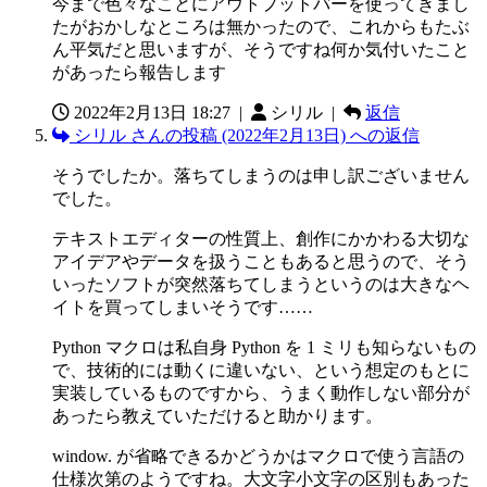
今まで色々なことにアウトプットバーを使ってきまし
たがおかしなところは無かったので、これからもたぶ
ん平気だと思いますが、そうですね何か気付いたこと
があったら報告します
2022年2月13日 18:27
|
シリル |
返信
シリル さんの投稿 (2022年2月13日) への返信
そうでしたか。落ちてしまうのは申し訳ございません
でした。
テキストエディターの性質上、創作にかかわる大切な
アイデアやデータを扱うこともあると思うので、そう
いったソフトが突然落ちてしまうというのは大きなヘ
イトを買ってしまいそうです……
Python マクロは私自身 Python を 1 ミリも知らないもの
で、技術的には動くに違いない、という想定のもとに
実装しているものですから、うまく動作しない部分が
あったら教えていただけると助かります。
window. が省略できるかどうかはマクロで使う言語の
仕様次第のようですね。大文字小文字の区別もあった