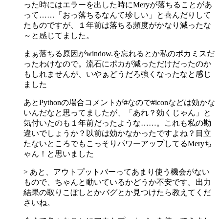
った時にはエラーを出した時にMeryが落ちることがあ
って……「おっ落ちるなんて珍しい」と喜んだりして
たものですが、１年前は落ちる頻度がかなり減ったな
～と感じてました。
まぁ落ちる原因がwindow.を忘れるとか私のポカミスだ
ったわけなので。流石にポカが減っただけだったのか
もしれませんが、いやぁどうだろ強くなったなと感じ
ました
あとPythonの場合コメントが#なので#iconなどは効かな
いんだなと思ってましたが、「あれ？効くじゃん」と
気付いたのも１年前だったような……。これも私の勘
違いでしょうか？以前は効かなかったですよね？目立
たないところでもこっそりパワーアップしてるMeryち
ゃん！と思いました
> あと、アウトプットバーってあまり使う機会がない
もので、ちゃんと動いているかどうか不安です。出力
結果の取りこぼしとかバグとか見つけたら教えてくだ
さいね。