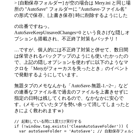
> [自動保存フォルダー] が空の場合は Mery.ini と同じ場
所の "AutoSave" フォルダーに "AutoSave-ファイル名"
の形式で保存、[上書き保存] 時に削除するようにした
の出番ですねっ。
AutoSaveKeepUnsavedChanges=0 という良さげな隠しオ
プションも搭載され、不正終了対策もバッチリ！
…ですが、個人的には不正終了対策と併せて、数日間
は保管されるバックアップのようにも使いたかったの
で、上記の隠しオプションを使わずに以下のようなマ
クロを「Meryがフォーカスを失ったとき」のイベント
で発動するようにしています。
無題タブのメモなんかも「AutoSave-無題-1.~2~」など
の連番なファイル名で過去のファイルを上書きせずに
指定の日時は残してくれるので、なかなかに安心で
す。(メモっていたタブを勢い余って消してしまったと
きによく救われますｗ)
// 起動している間に1度だけ実行する

if (!window.tag.exists('CleanAutoSaveFolder')) {

  var autoSaveFolder = 'AutoSave'; // 自動保存フォルダ