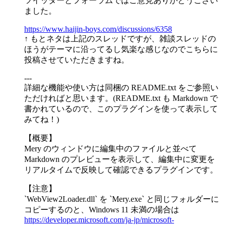
ツイッターとフォーラムではご意見ありがとうござい
ました。
https://www.haijin-boys.com/discussions/6358
↑ もとネタは上記のスレッドですが、雑談スレッドの
ほうがテーマに沿ってるし気楽な感じなのでこちらに
投稿させていただきますね。
---
詳細な機能や使い方は同梱の README.txt をご参照い
ただければと思います。(README.txt も Markdown で
書かれているので、このプラグインを使って表示して
みてね！)
【概要】
Mery のウィンドウに編集中のファイルと並べて
Markdown のプレビューを表示して、編集中に変更を
リアルタイムで反映して確認できるプラグインです。
【注意】
`WebView2Loader.dll` を `Mery.exe` と同じフォルダーに
コピーするのと、Windows 11 未満の場合は
https://developer.microsoft.com/ja-jp/microsoft-