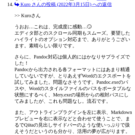
Kuro さんの投稿 (2022年3月15日) への返信
>> Kuroさん
うおお…これは、完成度に感動…🙄
エディタ部とのスクロール同期もスムーズ。要望した
ハイライトのオプション対応まで、ありがとうござい
ます。素晴らしい限りです。
さらに、Pandoc対応は個人的にはかなりサプライズで
した！
Pandocから出力される各フォーマットにはあまり精通
していないですが、とりあえずWordのエクスポートを
試してみました。問題なさそうです。Pandoc.exeのパ
スや、Wordのスタイルファイルのパスをポータブルな
状態にするべく、Mery.exeの場所からの相対パスにし
てみましたが、これも問題なし。流石です。
また、アウトラインプラグインを左に表示、Markdown
プレビューを右に表示などと合わせて使うことで、ま
るでQiitaの見出しサイドバーのような使いっぷりで扱
えそうだというのも分かり、活用の夢が広がります。