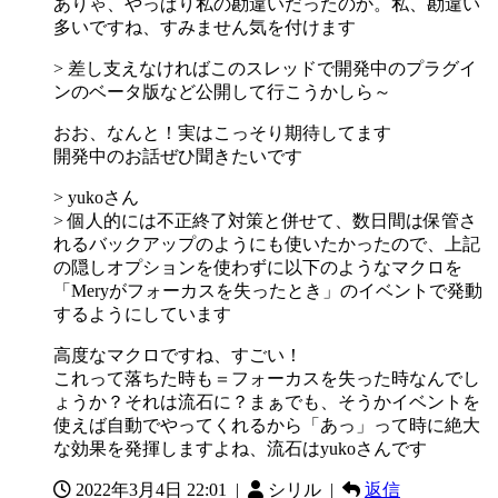
ありゃ、やっぱり私の勘違いだったのか。私、勘違い
多いですね、すみません気を付けます
> 差し支えなければこのスレッドで開発中のプラグイ
ンのベータ版など公開して行こうかしら～
おお、なんと！実はこっそり期待してます
開発中のお話ぜひ聞きたいです
> yukoさん
> 個人的には不正終了対策と併せて、数日間は保管さ
れるバックアップのようにも使いたかったので、上記
の隠しオプションを使わずに以下のようなマクロを
「Meryがフォーカスを失ったとき」のイベントで発動
するようにしています
高度なマクロですね、すごい！
これって落ちた時も＝フォーカスを失った時なんでし
ょうか？それは流石に？まぁでも、そうかイベントを
使えば自動でやってくれるから「あっ」って時に絶大
な効果を発揮しますよね、流石はyukoさんです
2022年3月4日 22:01
|
シリル |
返信