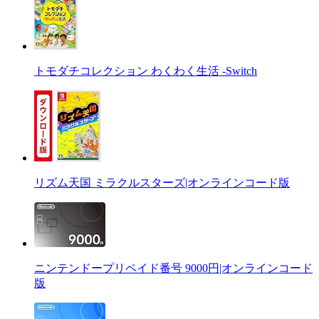
トモダチコレクション わくわく生活 -Switch
リズム天国 ミラクルスターズ|オンラインコード版
ニンテンドープリペイド番号 9000円|オンラインコード
版