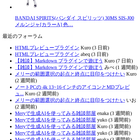
BANDAI SPIRITS(バンダイ スピリッツ) 30MS SIS-J00
メルンジャ[カラーA] 色…
最近のフォーラム
HTMLプレビュープラグイン
Kuro (3 日前)
HTMLプレビュープラグイン
abeq (3 日前)
【雑談】Markdown プラグインで遊ぼう
Kuro (7 日前)
【雑談】Markdown プラグインで遊ぼう
みぺ (1 週間前)
メリーの範囲選択の起点と終点に目印をつけたい
Kuro
(2 週間前)
ノートPCの 4k 13~16インチのアイコンとMDプレビ
ュ...
Kuro (2 週間前)
メリーの範囲選択の起点と終点に目印をつけたい
いお
(2 週間前)
Meryで生成AIを使ってみる雑談部屋
enaka (3 週間前)
Meryで生成AIを使ってみる雑談部屋
yuko (3 週間前)
Meryで生成AIを使ってみる雑談部屋
Kuro (3 週間前)
Meryで生成AIを使ってみる雑談部屋
yuko (3 週間前)
Meryで生成AIを使ってみる雑談部屋
enaka (3 週間前)