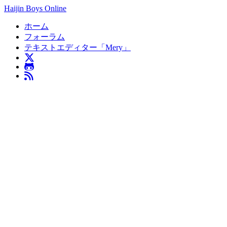
Haijin Boys Online
ホーム
フォーラム
テキストエディター「Mery」