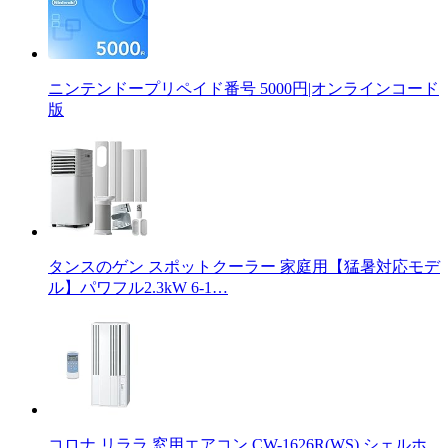
ニンテンドープリペイド番号 5000円|オンラインコード
版
タンスのゲン スポットクーラー 家庭用【猛暑対応モデ
ル】パワフル2.3kW 6-1…
コロナ リララ 窓用エアコン CW-1626R(WS) シェルホ