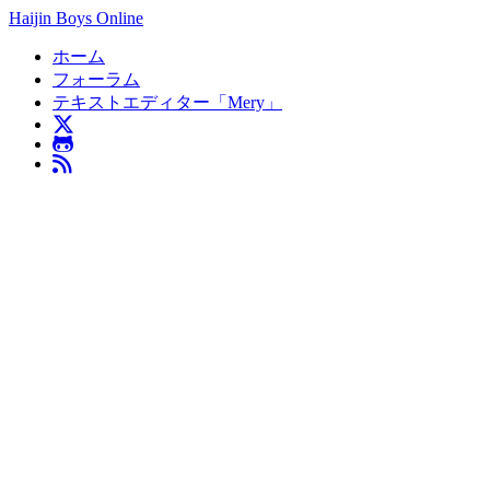
Haijin Boys Online
ホーム
フォーラム
テキストエディター「Mery」