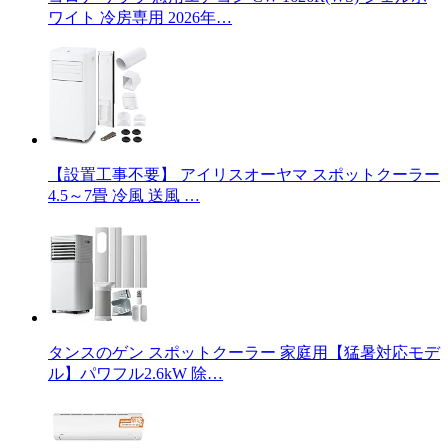
ワイト 冷房専用 2026年…
【設置工事不要】 アイリスオーヤマ スポットクーラー
4.5～7畳 冷風 送風 …
タンスのゲン スポットクーラー 家庭用【猛暑対応モデ
ル】パワフル2.6kW 除…