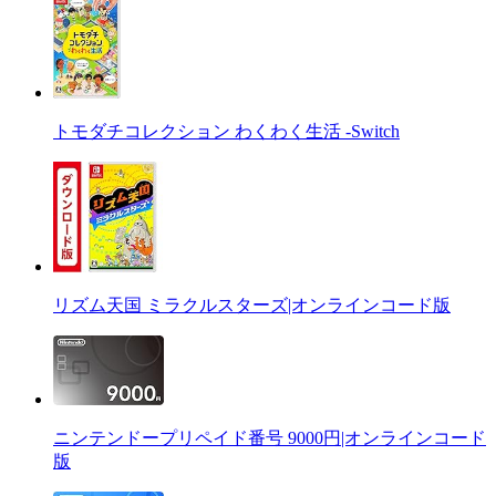
トモダチコレクション わくわく生活 -Switch
リズム天国 ミラクルスターズ|オンラインコード版
ニンテンドープリペイド番号 9000円|オンラインコード
版