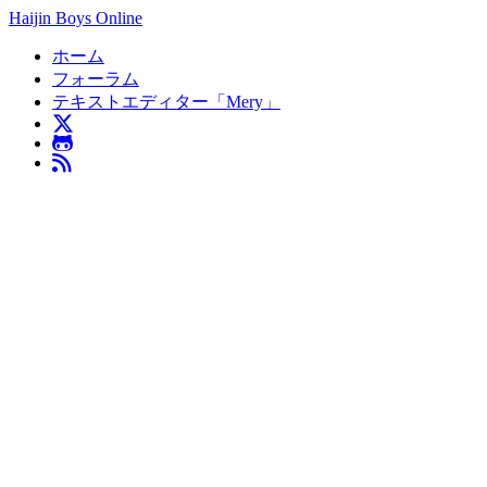
Haijin Boys Online
ホーム
フォーラム
テキストエディター「Mery」