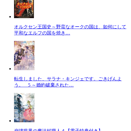
オルクセン王国史～野蛮なオークの国は、如何にして
平和なエルフの国を焼き…
転生しました、サラナ・キンジェです。ごきげんよ
う。 5 ～婚約破棄された…
崩壊世界の魔法杖職人４【電子特典付き】