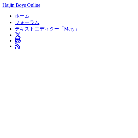
Haijin Boys Online
ホーム
フォーラム
テキストエディター「Mery」