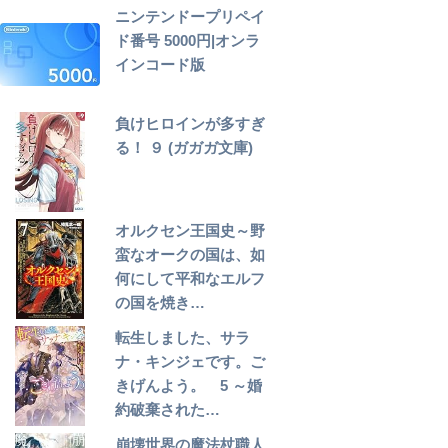
ニンテンドープリペイ
ド番号 5000円|オンラ
インコード版
負けヒロインが多すぎ
る！ ９ (ガガガ文庫)
オルクセン王国史～野
蛮なオークの国は、如
何にして平和なエルフ
の国を焼き…
転生しました、サラ
ナ・キンジェです。ご
きげんよう。 5 ～婚
約破棄された…
崩壊世界の魔法杖職人