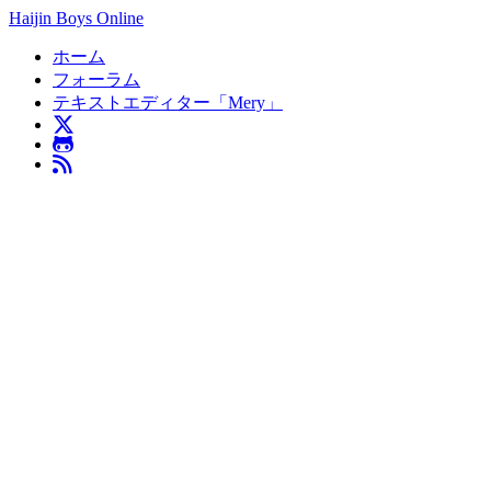
Haijin Boys Online
ホーム
フォーラム
テキストエディター「Mery」