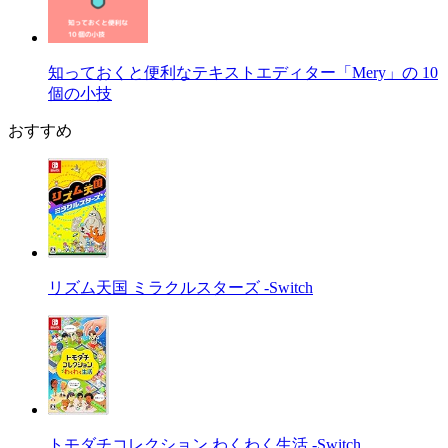
知っておくと便利なテキストエディター「Mery」の 10
個の小技
おすすめ
リズム天国 ミラクルスターズ -Switch
トモダチコレクション わくわく生活 -Switch