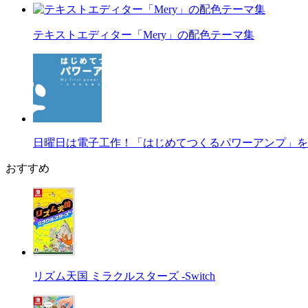
テキストエディター「Mery」の配色テーマ集
日曜日は電子工作！「はじめてつくるパワーアンプ」を
おすすめ
リズム天国 ミラクルスターズ -Switch