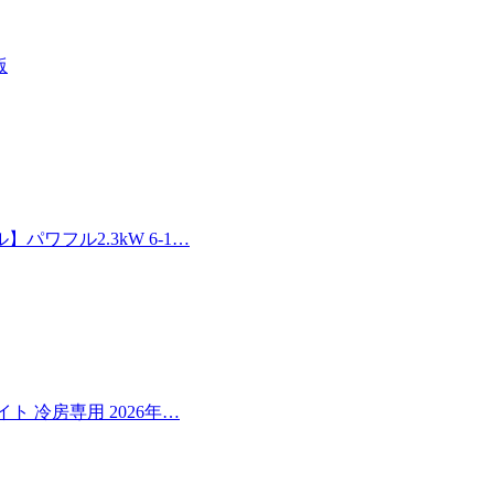
版
ワフル2.3kW 6-1…
イト 冷房専用 2026年…