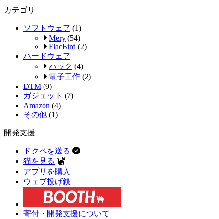
カテゴリ
ソフトウェア
(1)
Mery
(54)
FlacBird
(2)
ハードウェア
ハック
(4)
電子工作
(2)
DTM
(9)
ガジェット
(7)
Amazon
(4)
その他
(1)
開発支援
ドクペを送る
猫を見る
アプリを購入
ウェブ投げ銭
寄付・開発支援について