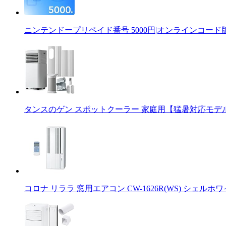
ニンテンドープリペイド番号 5000円|オンラインコード
タンスのゲン スポットクーラー 家庭用【猛暑対応モデル】パ
コロナ リララ 窓用エアコン CW-1626R(WS) シェルホワ