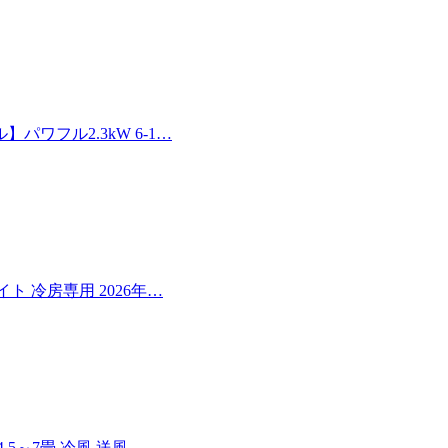
ワフル2.3kW 6-1…
イト 冷房専用 2026年…
5～7畳 冷風 送風 …