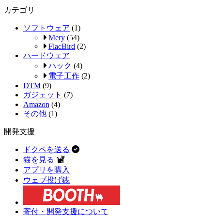
カテゴリ
ソフトウェア
(1)
Mery
(54)
FlacBird
(2)
ハードウェア
ハック
(4)
電子工作
(2)
DTM
(9)
ガジェット
(7)
Amazon
(4)
その他
(1)
開発支援
ドクペを送る
猫を見る
アプリを購入
ウェブ投げ銭
寄付・開発支援について