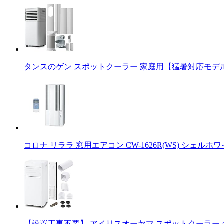
タンスのゲン スポットクーラー 家庭用【猛暑対応モデル】パ
コロナ リララ 窓用エアコン CW-1626R(WS) シェルホワ
【設置工事不要】 アイリスオーヤマ スポットクーラー 4.