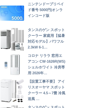
ニンテンドープリペイ
ド番号 5000円|オンラ
インコード版
タンスのゲン スポット
クーラー 家庭用【猛暑
対応モデル】パワフル
2.3kW 6-1…
コロナ リララ 窓用エ
アコン CW-1626R(WS)
シェルホワイト 冷房専
用 2026年…
【設置工事不要】 アイ
リスオーヤマ スポット
クーラー 4.5～7畳 冷風
送風 …
タンスのゲン スポット