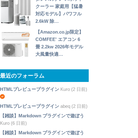
クーラー 家庭用【猛暑
対応モデル】パワフル
2.6kW 除…
【Amazon.co.jp限定】
COMFEE' エアコン 6
畳 2.2kw 2026年モデル
大風量快適…
最近のフォーラム
HTMLプレビュープラグイン
Kuro (2 日前)
HTMLプレビュープラグイン
abeq (2 日前)
【雑談】Markdown プラグインで遊ぼう
Kuro (6 日前)
【雑談】Markdown プラグインで遊ぼう