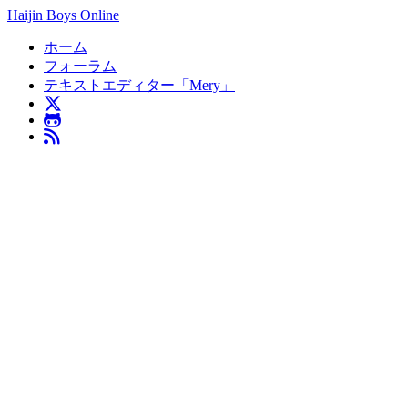
Haijin Boys Online
ホーム
フォーラム
テキストエディター「Mery」