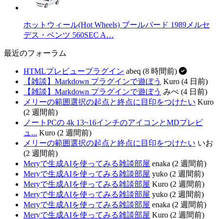
ホットウィール(Hot Wheels) ブールバード 1989メルセ
デス・ベンツ 560SEC A…
最近のフォーラム
HTMLプレビュープラグイン
abeq (8 時間前)
【雑談】Markdown プラグインで遊ぼう
Kuro (4 日前)
【雑談】Markdown プラグインで遊ぼう
みぺ (4 日前)
メリーの範囲選択の起点と終点に目印をつけたい
Kuro
(2 週間前)
ノートPCの 4k 13~16インチのアイコンとMDプレビ
ュ...
Kuro (2 週間前)
メリーの範囲選択の起点と終点に目印をつけたい
いお
(2 週間前)
Meryで生成AIを使ってみる雑談部屋
enaka (2 週間前)
Meryで生成AIを使ってみる雑談部屋
yuko (2 週間前)
Meryで生成AIを使ってみる雑談部屋
Kuro (2 週間前)
Meryで生成AIを使ってみる雑談部屋
yuko (2 週間前)
Meryで生成AIを使ってみる雑談部屋
enaka (2 週間前)
Meryで生成AIを使ってみる雑談部屋
Kuro (2 週間前)