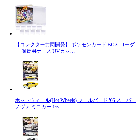
【コレクター共同開発】 ポケモンカード BOX ローダ
ー 保管用ケース UVカッ…
ホットウィール(Hot Wheels) ブールバード '66 スーパー
ノヴァ ミニカー 1:6…