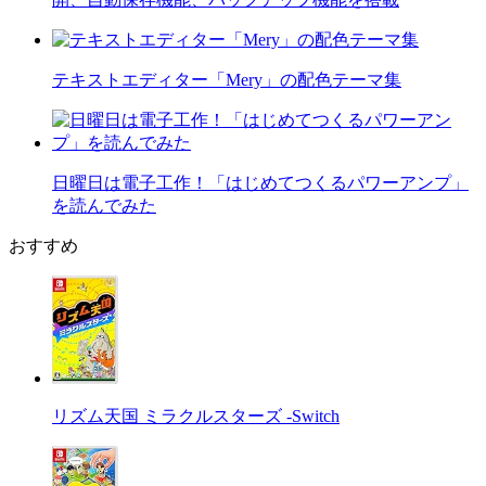
テキストエディター「Mery」の配色テーマ集
日曜日は電子工作！「はじめてつくるパワーアンプ」
を読んでみた
おすすめ
リズム天国 ミラクルスターズ -Switch