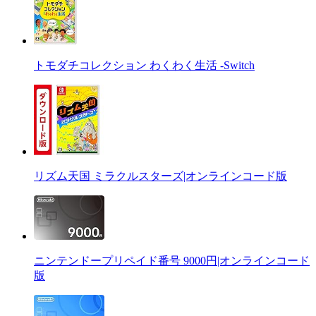
トモダチコレクション わくわく生活 -Switch
リズム天国 ミラクルスターズ|オンラインコード版
ニンテンドープリペイド番号 9000円|オンラインコード
版