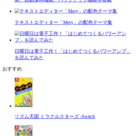
テキストエディター「Mery」の配色テーマ集
日曜日は電子工作！「はじめてつくるパワーアンプ」
を読んでみた
おすすめ
リズム天国 ミラクルスターズ -Switch