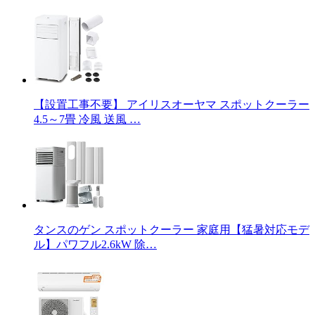
【設置工事不要】 アイリスオーヤマ スポットクーラー
4.5～7畳 冷風 送風 …
タンスのゲン スポットクーラー 家庭用【猛暑対応モデ
ル】パワフル2.6kW 除…