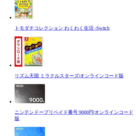
トモダチコレクション わくわく生活 -Switch
リズム天国 ミラクルスターズ|オンラインコード版
ニンテンドープリペイド番号 9000円|オンラインコード
版