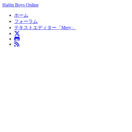
Haijin Boys Online
ホーム
フォーラム
テキストエディター「Mery」