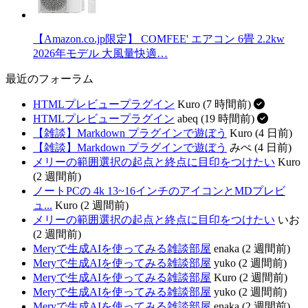
【Amazon.co.jp限定】 COMFEE' エアコン 6畳 2.2kw
2026年モデル 大風量快適…
最近のフォーラム
HTMLプレビュープラグイン
Kuro (7 時間前)
HTMLプレビュープラグイン
abeq (19 時間前)
【雑談】Markdown プラグインで遊ぼう
Kuro (4 日前)
【雑談】Markdown プラグインで遊ぼう
みぺ (4 日前)
メリーの範囲選択の起点と終点に目印をつけたい
Kuro
(2 週間前)
ノートPCの 4k 13~16インチのアイコンとMDプレビ
ュ...
Kuro (2 週間前)
メリーの範囲選択の起点と終点に目印をつけたい
いお
(2 週間前)
Meryで生成AIを使ってみる雑談部屋
enaka (2 週間前)
Meryで生成AIを使ってみる雑談部屋
yuko (2 週間前)
Meryで生成AIを使ってみる雑談部屋
Kuro (2 週間前)
Meryで生成AIを使ってみる雑談部屋
yuko (2 週間前)
Meryで生成AIを使ってみる雑談部屋
enaka (2 週間前)