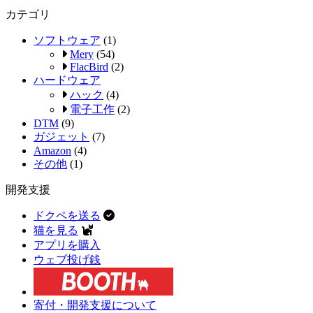
カテゴリ
ソフトウェア
(1)
Mery
(54)
FlacBird
(2)
ハードウェア
ハック
(4)
電子工作
(2)
DTM
(9)
ガジェット
(7)
Amazon
(4)
その他
(1)
開発支援
ドクペを送る
猫を見る
アプリを購入
ウェブ投げ銭
寄付・開発支援について