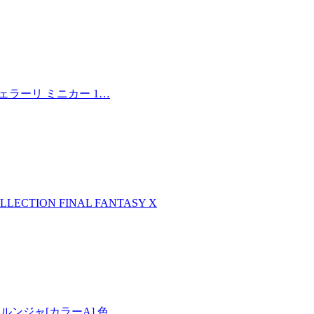
フェラーリ ミニカー 1…
LLECTION FINAL FANTASY X
00 メルンジャ[カラーA] 色…