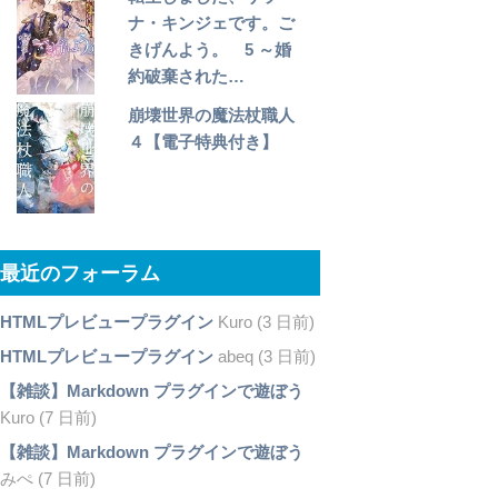
ナ・キンジェです。ご
きげんよう。 5 ～婚
約破棄された…
崩壊世界の魔法杖職人
４【電子特典付き】
最近のフォーラム
HTMLプレビュープラグイン
Kuro (3 日前)
HTMLプレビュープラグイン
abeq (3 日前)
【雑談】Markdown プラグインで遊ぼう
Kuro (7 日前)
【雑談】Markdown プラグインで遊ぼう
みぺ (7 日前)