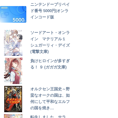
ニンテンドープリペイ
ド番号 5000円|オンラ
インコード版
ソードアート・オンラ
イン マテリアル１
シュガーリィ・デイズ
(電撃文庫)
負けヒロインが多すぎ
る！ ９ (ガガガ文庫)
オルクセン王国史～野
蛮なオークの国は、如
何にして平和なエルフ
の国を焼き…
転生しました、サラ