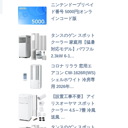
ニンテンドープリペイ
ド番号 5000円|オンラ
インコード版
タンスのゲン スポット
クーラー 家庭用【猛暑
対応モデル】パワフル
2.3kW 6-1…
コロナ リララ 窓用エ
アコン CW-1626R(WS)
シェルホワイト 冷房専
用 2026年…
【設置工事不要】 アイ
リスオーヤマ スポット
クーラー 4.5～7畳 冷風
送風 …
タンスのゲン スポット