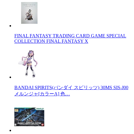
FINAL FANTASY TRADING CARD GAME SPECIAL
COLLECTION FINAL FANTASY X
BANDAI SPIRITS(バンダイ スピリッツ) 30MS SIS-J00
メルンジャ[カラーA] 色…