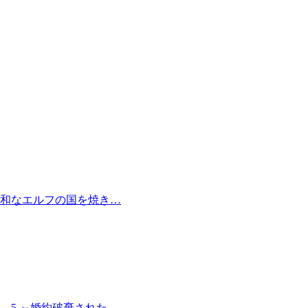
和なエルフの国を焼き…
 5 ～婚約破棄された…