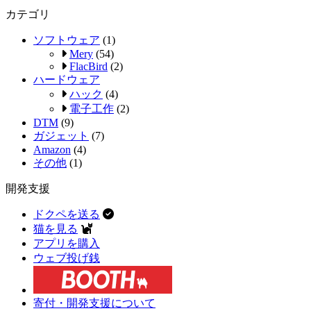
カテゴリ
ソフトウェア
(1)
Mery
(54)
FlacBird
(2)
ハードウェア
ハック
(4)
電子工作
(2)
DTM
(9)
ガジェット
(7)
Amazon
(4)
その他
(1)
開発支援
ドクペを送る
猫を見る
アプリを購入
ウェブ投げ銭
寄付・開発支援について