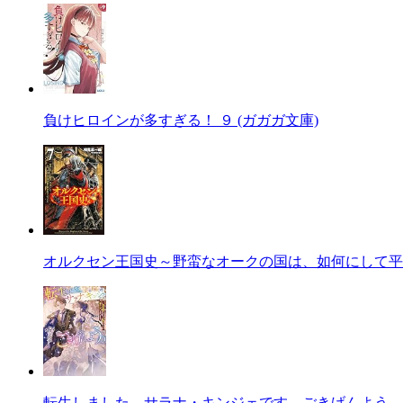
負けヒロインが多すぎる！ ９ (ガガガ文庫)
オルクセン王国史～野蛮なオークの国は、如何にして平
転生しました、サラナ・キンジェです。ごきげんよう。