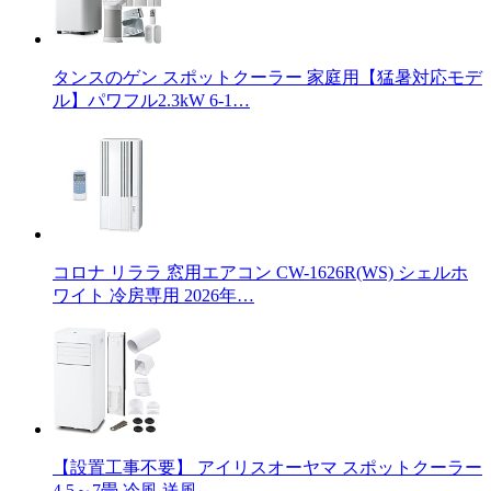
タンスのゲン スポットクーラー 家庭用【猛暑対応モデ
ル】パワフル2.3kW 6-1…
コロナ リララ 窓用エアコン CW-1626R(WS) シェルホ
ワイト 冷房専用 2026年…
【設置工事不要】 アイリスオーヤマ スポットクーラー
4.5～7畳 冷風 送風 …