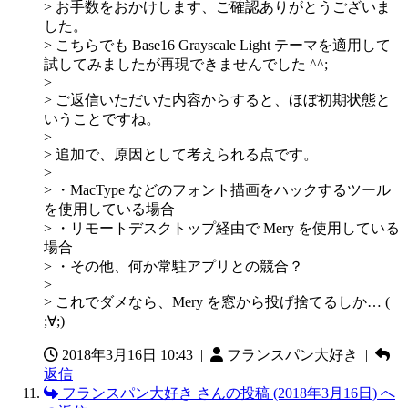
> お手数をおかけします、ご確認ありがとうございま
した。
> こちらでも Base16 Grayscale Light テーマを適用して
試してみましたが再現できませんでした ^^;
>
> ご返信いただいた内容からすると、ほぼ初期状態と
いうことですね。
>
> 追加で、原因として考えられる点です。
>
> ・MacType などのフォント描画をハックするツール
を使用している場合
> ・リモートデスクトップ経由で Mery を使用している
場合
> ・その他、何か常駐アプリとの競合？
>
> これでダメなら、Mery を窓から投げ捨てるしか… (
;∀;)
2018年3月16日 10:43
|
フランスパン大好き |
返信
フランスパン大好き さんの投稿 (2018年3月16日) へ