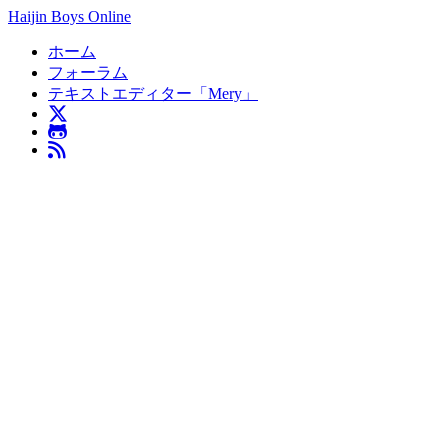
Haijin Boys Online
ホーム
フォーラム
テキストエディター「Mery」