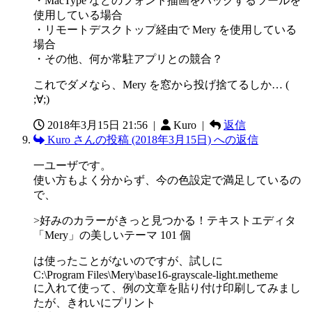
・MacType などのフォント描画をハックするツールを
使用している場合
・リモートデスクトップ経由で Mery を使用している
場合
・その他、何か常駐アプリとの競合？
これでダメなら、Mery を窓から投げ捨てるしか… (
;∀;)
2018年3月15日 21:56
|
Kuro |
返信
Kuro さんの投稿 (2018年3月15日) への返信
一ユーザです。
使い方もよく分からず、今の色設定で満足しているの
で、
>好みのカラーがきっと見つかる！テキストエディタ
「Mery」の美しいテーマ 101 個
は使ったことがないのですが、試しに
C:\Program Files\Mery\base16-grayscale-light.metheme
に入れて使って、例の文章を貼り付け印刷してみまし
たが、きれいにプリント