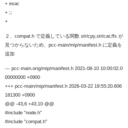
+ esac
+ ;;
+
２、compat.h で定義している関数 strlcpy,strlcat,ffs が
見つからないため、pcc-main/mip/manifest.h に定義を
追加
--- pcc-main.orig/mip/manifest.h 2021-08-10 10:00:02.0
00000000 +0900
+++ pcc-main/mip/manifest.h 2026-03-22 19:55:20.606
181300 +0900
@@ -43,6 +43,10 @@
#include "node.h"
#include "compat.h"