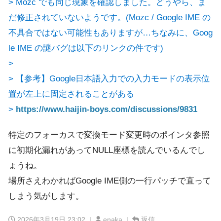
> Mozc でも同じ現象を確認しました。どうやら、ま
だ修正されていないようです。(Mozc / Google IME の
不具合ではない可能性もありますが…ちなみに、Goog
le IME の謎バグは以下のリンクの件です)
>
> 【参考】Google日本語入力での入力モードの表示位
置が左上に固定されることがある
>
https://www.haijin-boys.com/discussions/9831
特定のフォーカスで変換モード変更時のポインタ参照
に初期化漏れがあってNULL座標を読んでいるんでし
ょうね。
場所さえわかればGoogle IME側の一行パッチで直って
しまう気がします。
2026年3月19日 23:02
|
enaka |
返信