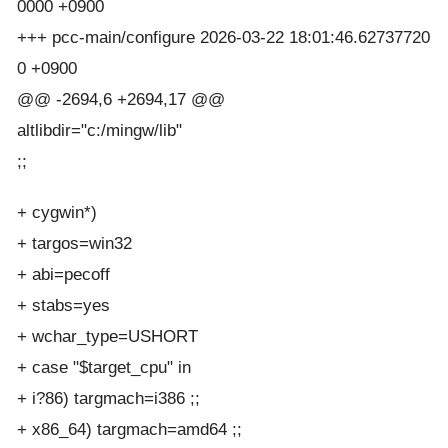
0000 +0900
+++ pcc-main/configure 2026-03-22 18:01:46.62737720
0 +0900
@@ -2694,6 +2694,17 @@
altlibdir="c:/mingw/lib"
;;
+ cygwin*)
+ targos=win32
+ abi=pecoff
+ stabs=yes
+ wchar_type=USHORT
+ case "$target_cpu" in
+ i?86) targmach=i386 ;;
+ x86_64) targmach=amd64 ;;