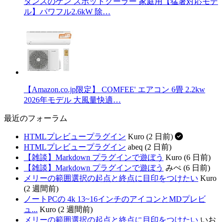
タンスのゲン スポットクーラー 家庭用【猛暑対応モデ
ル】パワフル2.6kW 除…
【Amazon.co.jp限定】 COMFEE' エアコン 6畳 2.2kw
2026年モデル 大風量快適…
最近のフォーラム
HTMLプレビュープラグイン
Kuro (2 日前)
HTMLプレビュープラグイン
abeq (2 日前)
【雑談】Markdown プラグインで遊ぼう
Kuro (6 日前)
【雑談】Markdown プラグインで遊ぼう
みぺ (6 日前)
メリーの範囲選択の起点と終点に目印をつけたい
Kuro
(2 週間前)
ノートPCの 4k 13~16インチのアイコンとMDプレビ
ュ...
Kuro (2 週間前)
メリーの範囲選択の起点と終点に目印をつけたい
いお