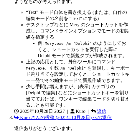
ようなものが考えられます。
“Text” モード自体を書き換える (または、自作の
編集モードの名前を “Text” にする)
デスクトップなどに Mery のショートカットを作
成し、コマンドラインオプションでモードの初期
値を指定する
例:
のようにしてお
Mery.exe /m "Delphi"
くと、ショートカットを実行した際に
Delphi モードで新規タブが作成されます。
上記の応用として、外部ツールにコマンド
、引数
を登録し、キーボー
Mery.exe
/m "Delphi"
ド割り当てを設定しておくと、ショートカットキ
ー一発でその編集モードで新規作成できます。
少し手間は増えますが、[表示] カテゴリの
[Delphi で編集] などにショートカットキーを割り
当てておけば、ワンキーで編集モードを切り替え
ることも可能です。
2025年10月28日 20:27
|
Kuro |
返信
Kuro さんの投稿 (2025年10月28日) への返信
返信ありがとうございます。