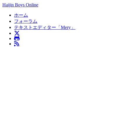
Haijin Boys Online
ホーム
フォーラム
テキストエディター「Mery」