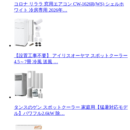
コロナ リララ 窓用エアコン CW-1626R(WS) シェルホ
ワイト 冷房専用 2026年…
【設置工事不要】 アイリスオーヤマ スポットクーラー
4.5～7畳 冷風 送風 …
タンスのゲン スポットクーラー 家庭用【猛暑対応モデ
ル】パワフル2.6kW 除…