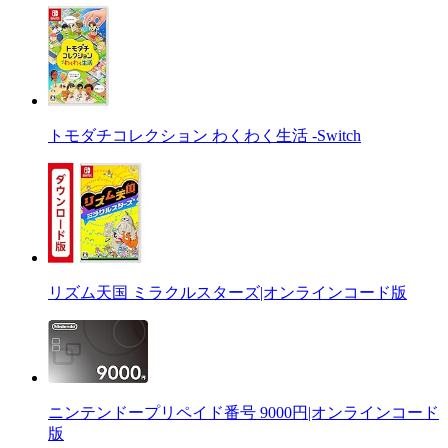
トモダチコレクション わくわく生活 -Switch
リズム天国 ミラクルスターズ|オンラインコード版
ニンテンドープリペイド番号 9000円|オンラインコード
版