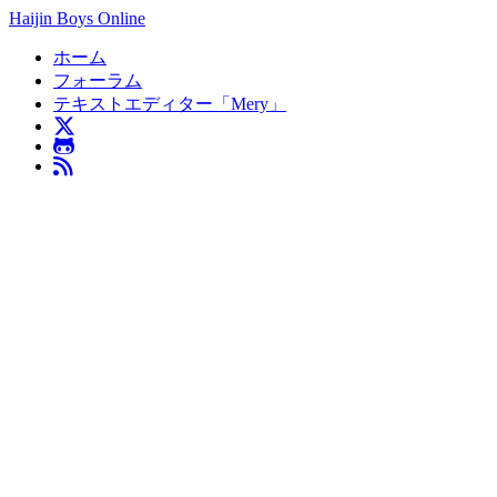
Haijin Boys Online
ホーム
フォーラム
テキストエディター「Mery」