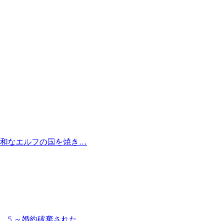
和なエルフの国を焼き…
 5 ～婚約破棄された…