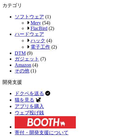
カテゴリ
ソフトウェア
(1)
Mery
(54)
FlacBird
(2)
ハードウェア
ハック
(4)
電子工作
(2)
DTM
(9)
ガジェット
(7)
Amazon
(4)
その他
(1)
開発支援
ドクペを送る
猫を見る
アプリを購入
ウェブ投げ銭
寄付・開発支援について