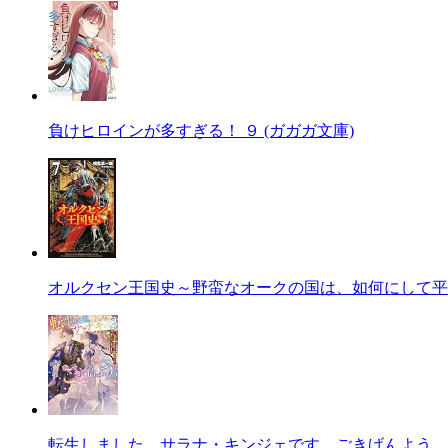
負けヒロインが多すぎる！ ９ (ガガガ文庫)
オルクセン王国史～野蛮なオークの国は、如何にして平
転生しました、サラナ・キンジェです。ごきげんよう。