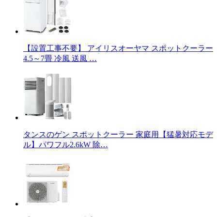
【設置工事不要】 アイリスオーヤマ スポットクーラー
4.5～7畳 冷風 送風 …
タンスのゲン スポットクーラー 家庭用【猛暑対応モデ
ル】パワフル2.6kW 除…