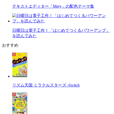
テキストエディター「Mery」の配色テーマ集
日曜日は電子工作！「はじめてつくるパワーアンプ」
を読んでみた
おすすめ
リズム天国 ミラクルスターズ -Switch