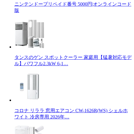
ニンテンドープリペイド番号 5000円|オンラインコード
版
タンスのゲン スポットクーラー 家庭用【猛暑対応モデ
ル】パワフル2.3kW 6-1…
コロナ リララ 窓用エアコン CW-1626R(WS) シェルホ
ワイト 冷房専用 2026年…