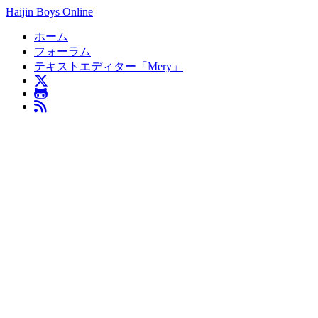
Haijin Boys Online
ホーム
フォーラム
テキストエディター「Mery」