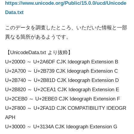
https://www.unicode.org/Public/15.0.0/ucd/Unicode
Data.txt
このデータを調査したところ、いただいた情報と一部
異なる箇所があるようです。
【UnicodeData.txt より抜粋】
U+20000 ～ U+2A6DF CJK Ideograph Extension B
U+2A700 ～ U+2B739 CJK Ideograph Extension C
U+2B740 ～ U+2B81D CJK Ideograph Extension D
U+2B820 ～ U+2CEA1 CJK Ideograph Extension E
U+2CEB0 ～ U+2EBE0 CJK Ideograph Extension F
U+2F800 ～ U+2FA1D CJK COMPATIBILITY IDEOGR
APH
U+30000 ～ U+3134A CJK Ideograph Extension G