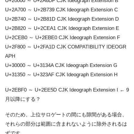
U+20000 ～ U+2A6DF CJK Ideograph Extension B
U+2A700 ～ U+2B739 CJK Ideograph Extension C
U+2B740 ～ U+2B81D CJK Ideograph Extension D
U+2B820 ～ U+2CEA1 CJK Ideograph Extension E
U+2CEB0 ～ U+2EBE0 CJK Ideograph Extension F
U+2F800 ～ U+2FA1D CJK COMPATIBILITY IDEOGR
APH
U+30000 ～ U+3134A CJK Ideograph Extension G
U+31350 ～ U+323AF CJK Ideograph Extension H
U+2EBF0 ～ U+2EE5D CJK Ideograph Extension I ← 9
月以降にする？
そのため、上位サロゲートの間にも隙間がある場合、
それらの部分は範囲に含まれないように除外されるは
ずです。