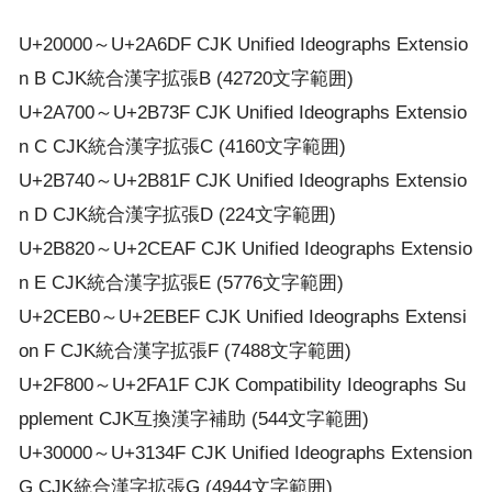
U+20000～U+2A6DF CJK Unified Ideographs Extensio
n B CJK統合漢字拡張B (42720文字範囲)
U+2A700～U+2B73F CJK Unified Ideographs Extensio
n C CJK統合漢字拡張C (4160文字範囲)
U+2B740～U+2B81F CJK Unified Ideographs Extensio
n D CJK統合漢字拡張D (224文字範囲)
U+2B820～U+2CEAF CJK Unified Ideographs Extensio
n E CJK統合漢字拡張E (5776文字範囲)
U+2CEB0～U+2EBEF CJK Unified Ideographs Extensi
on F CJK統合漢字拡張F (7488文字範囲)
U+2F800～U+2FA1F CJK Compatibility Ideographs Su
pplement CJK互換漢字補助 (544文字範囲)
U+30000～U+3134F CJK Unified Ideographs Extension
G CJK統合漢字拡張G (4944文字範囲)