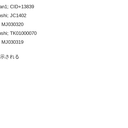
pan1; CID+13839
nshi; JC1402
; MJ030320
nshi; TK01000070
; MJ030319
表示される