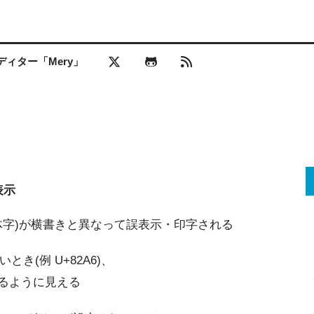
ィター「Mery」
表示
(異体字)が横書きと異なって誤表示・印字される
き(例 U+82A6)、
であるように見える