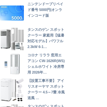
ニンテンドープリペイ
ド番号 5000円|オンラ
インコード版
タンスのゲン スポット
クーラー 家庭用【猛暑
対応モデル】パワフル
2.3kW 6-1…
コロナ リララ 窓用エ
アコン CW-1626R(WS)
シェルホワイト 冷房専
用 2026年…
【設置工事不要】 アイ
リスオーヤマ スポット
クーラー 4.5～7畳 冷風
送風 …
タンスのゲン スポット