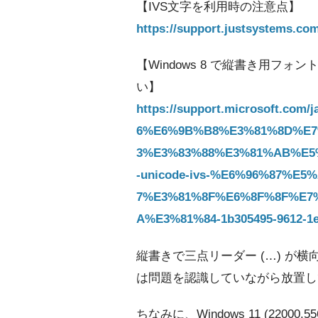
【IVS文字を利用時の注意点】
https://support.justsystems.co
【Windows 8 で縦書き用フォン
い】
https://support.microsoft.co
6%E6%9B%B8%E3%81%8D%E7
3%E3%83%88%E3%81%AB%E5
-unicode-ivs-%E6%96%87%
7%E3%81%8F%E6%8F%8F%E7
A%E3%81%84-1b305495-9612-1e
縦書きで三点リーダー (…) が横向
は問題を認識していながら放置し
ちなみに、Windows 11 (22