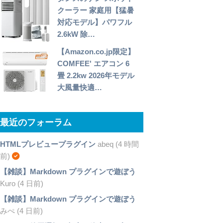
クーラー 家庭用【猛暑
対応モデル】パワフル
2.6kW 除…
【Amazon.co.jp限定】
COMFEE' エアコン 6
畳 2.2kw 2026年モデル
大風量快適…
最近のフォーラム
HTMLプレビュープラグイン
abeq (4 時間
前)
【雑談】Markdown プラグインで遊ぼう
Kuro (4 日前)
【雑談】Markdown プラグインで遊ぼう
みぺ (4 日前)