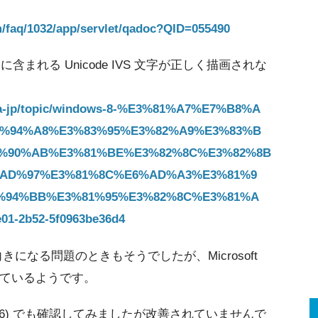
m/faq/1032/app/servlet/qadoc?QID=055490
トに含まれる Unicode IVS 文字が正しく描画されな
m/ja-jp/topic/windows-8-%E3%81%A7%E7%B8%A
%94%A8%E3%83%95%E3%82%A9%E3%83%B
%90%AB%E3%81%BE%E3%82%8C%E3%82%8B
E5%AD%97%E3%81%8C%E6%AD%A3%E3%81%9
%94%BB%E3%81%95%E3%82%8C%E3%81%A
01-2b52-5f0963be36d4
きになる問題のときもそうでしたが、Microsoft
ているようです。
000.556) でも確認してみましたが改善されていませんで