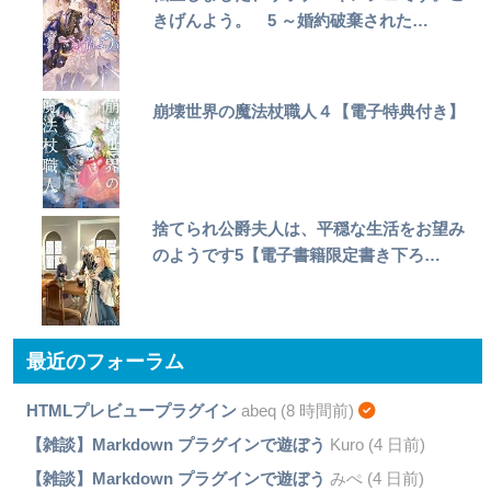
きげんよう。 5 ～婚約破棄された…
崩壊世界の魔法杖職人４【電子特典付き】
捨てられ公爵夫人は、平穏な生活をお望み
のようです5【電子書籍限定書き下ろ…
最近のフォーラム
HTMLプレビュープラグイン
abeq (8 時間前)
【雑談】Markdown プラグインで遊ぼう
Kuro (4 日前)
【雑談】Markdown プラグインで遊ぼう
みぺ (4 日前)