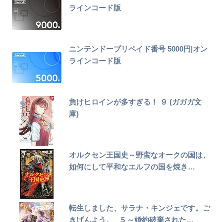
ラインコード版
ニンテンドープリペイド番号 5000円|オン
ラインコード版
負けヒロインが多すぎる！ ９ (ガガガ文
庫)
オルクセン王国史～野蛮なオークの国は、
如何にして平和なエルフの国を焼き…
転生しました、サラナ・キンジェです。ご
きげんよう。 5 ～婚約破棄された…