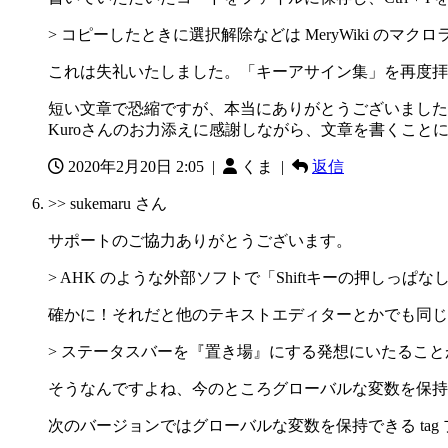
> コピーしたときに選択解除などは MeryWiki 
これは失礼いたしました。「キーアサイン集」を再度拝
短い文章で恐縮ですが、本当にありがとうございました
Kuroさんのお力添えに感謝しながら、文章を書くこと
2020年2月20日 2:05
|
くま |
返信
>> sukemaru さん
サポートのご協力ありがとうございます。
> AHK のような外部ソフトで「Shiftキーの押しっぱな
確かに！それだと他のテキストエディターとかでも同じ
> ステータスバーを『置き場』にする発想にいたるこ
そうなんですよね、今のところグローバルな変数を保持
次のバージョンではグローバルな変数を保持できる tag