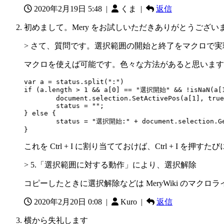
2020年2月19日 5:48
|
くま |
返信
初めまして。Mery をお試しいただきありがとうござい
> さて、質問です。選択範囲の開始と終了をマクロで
マクロを使えば可能です。色々な方法があると思います
var a = status.split(":")

if (a.length > 1 && a[0] == "選択開始" && !isNaN(a[1
	document.selection.SetActivePos(a[1], true);

	status = "";

} else {

	status = "選択開始:" + document.selection.GetActivePos();

}
これを Ctrl + I に割り当てておけば、Ctrl +
> 5.「選択範囲に対する動作」により、選択解除
コピーしたときに選択解除などは MeryWiki のマ
2020年2月20日 0:08
|
Kuro |
返信
横から失礼します