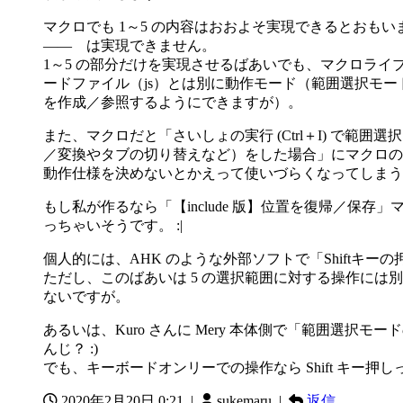
マクロでも 1～5 の内容はおおよそ実現できるとお
―― は実現できません。
1～5 の部分だけを実現させるばあいでも、マクロライブ
ードファイル（js）とは別に動作モード（範囲選択モー
を作成／参照するようにできますが）。
また、マクロだと「さいしょの実行 (Ctrl＋I) で範
／変換やタブの切り替えなど）をした場合」にマクロの
動作仕様を決めないとかえって使いづらくなってしまう
もし私が作るなら「【include 版】位置を復帰／
っちゃいそうです。 :|
個人的には、AHK のような外部ソフトで「Shiftキ
ただし、このばあいは 5 の選択範囲に対する操作には
ないですが。
あるいは、Kuro さんに Mery 本体側で「範囲選
んじ？ :)
でも、キーボードオンリーでの操作なら Shift キー押
2020年2月20日 0:21
|
sukemaru |
返信