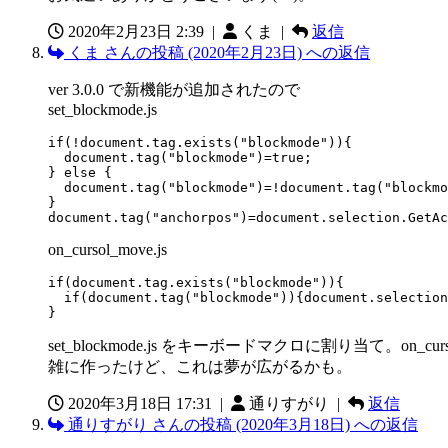
2020年2月23日 2:39
|
くま |
返信
くま さんの投稿 (2020年2月23日) への返信
ver 3.0.0 で新機能が追加されたので
set_blockmode.js
if(!document.tag.exists("blockmode")){

  document.tag("blockmode")=true;

} else {

  document.tag("blockmode")=!document.tag("blockmo
}

document.tag("anchorpos")=document.selection.GetAc
on_cursol_move.js
if(document.tag.exists("blockmode")){

  if(document.tag("blockmode")){document.selection
}
set_blockmode.js をキーボードマクロに割り当て。on
雑に作ったけど、これは夢が広がるかも。
2020年3月18日 17:31
|
通りすがり |
返信
通りすがり さんの投稿 (2020年3月18日) への返信