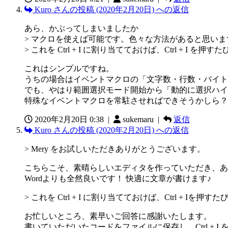
Kuro さんの投稿 (2020年2月20日) への返信
あら、かぶってしまいましたか
> マクロを使えば可能です。色々な方法があると思い
> これを Ctrl + I に割り当てておけば、Ctrl
これはシンプルですね。
うちの場合はイベントマクロの「文字数・行数・バイト
でも、やはり範囲選択モード開始から「動的に選択ハイ
特殊なイベントマクロを常駐させればできそうかしら？
2020年2月20日 0:38
|
sukemaru |
返信
Kuro さんの投稿 (2020年2月20日) への返信
> Mery をお試しいただきありがとうございます。
こちらこそ、素晴らしいエディタを作っていただき、あ
Wordよりも全然良いです！ 快適に文章が書けます♪
> これを Ctrl + I に割り当てておけば、Ctrl
お忙しいところ、素早いご回答に感謝いたします。
書いていただいたコードをファイルに保存し、Ctrl +