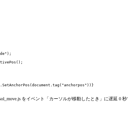
de");

tivePos();
.SetAnchorPos(document.tag("anchorpos"))}

_cursol_move.js をイベント「カーソルが移動したとき」に遅延 0