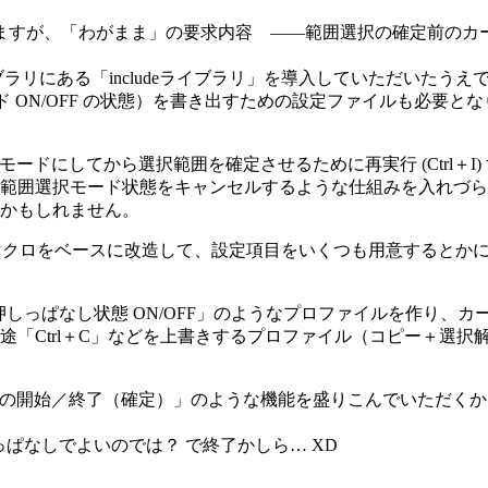
もいますが、「わがまま」の要求内容 ――範囲選択の確定前の
ラリにある「includeライブラリ」を導入していただいたう
ド ON/OFF の状態）を書き出すための設定ファイルも必要
囲選択モードにしてから選択範囲を確定させるために再実行 (Ctrl
範囲選択モード状態をキャンセルするような仕組みを入れづら
かもしれません。
保存」マクロをベースに改造して、設定項目をいくつも用意すると
ーの押しっぱなし状態 ON/OFF」のようなプロファイルを作り
別途「Ctrl＋C」などを上書きするプロファイル（コピー＋選
択モードの開始／終了（確定）」のような機能を盛りこんでいただ
しっぱなしでよいのでは？ で終了かしら… XD