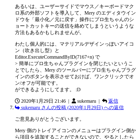
あるいは、ユーザーサイドでマウス／キーボードマク
ロ系の外部ソフトを導入して、Mery のエディタウイン
ドウを「最小化／元に戻す」操作にプロ生ちゃんのシ
ョートカットキーの送信を絡めてしまうというような
方法もあるかもしれませんが。
わたし個人的には、マテリアルデザインっぽいアイコ
ン（吹き出し型）と
Editor.ExecuteCommandByID(7167+n) で
> 簡単にプロ生ちゃんプラグインを閉じたいというこ
とでしたら、Mery のツールバーにプロ生ちゃんプラグ
インのボタンを表示させておけば、ワンクリックでオ
ン/オフが可能です。
ができるようにしてます。 :D
2020年1月29日 21:46
|
sukemaru |
返信
sukemaru さんの投稿 (2020年1月29日) への返信
ご意見ありがとうございます。
Mery 側のトレイアイコンのメニューはプラグイン側か
ら項目を追加することができないので、やるとしたら