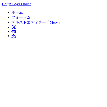
Haijin Boys Online
ホーム
フォーラム
テキストエディター「Mery」