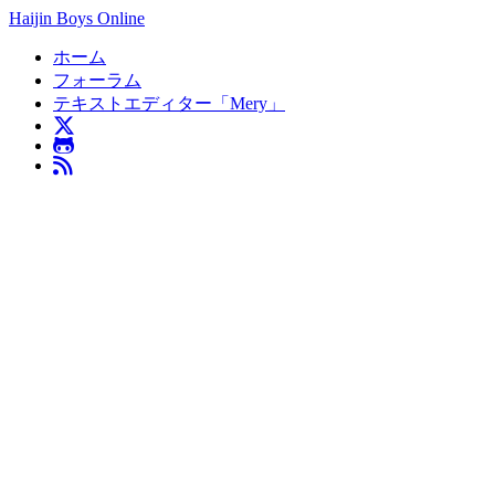
Haijin Boys Online
ホーム
フォーラム
テキストエディター「Mery」