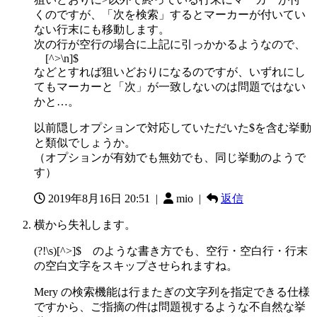
くのですが、「次を検索」するとマーカーが付いてい
ない行末にも移動します。
次の行が空行の場合に上記に引っかかるようなので、
[^>\n]$
などとすれば狙いどおりになるのですが、いずれにし
てもマーカーと「次」が一致しないのは問題ではない
かと…。
以前隠しオプションで対応していただいた$を含む挙動
と類似でしょうか。
（オプションが有効でも無効でも、同じ挙動のようで
す）
2019年8月16日 20:51
|
mio |
返信
横から失礼します。
(?!\s)[^>]$ のような書き方でも、空行・空白行・行末
の空白文字をスキップさせられますね。
Mery の検索機能は行またぎの文字列を指定できる仕様
ですから、ご指摘の件は問題視するような不自然な挙