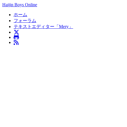
Haijin Boys Online
ホーム
フォーラム
テキストエディター「Mery」