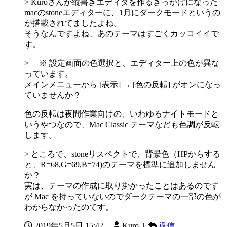
> Kuroさんが縦書きエディタを作るきっかけになった
macのstoneエディターに、1月にダークモードというの
が搭載されてましたよね。
そうなんですよね、あのテーマはすごくカッコイイで
す。
> ※ 設定画面の色選択と、エディター上の色が異な
っています。
メインメニューから [表示] → [色の反転] がオンになっ
ていませんか？
色の反転は夜間作業向けの、いわゆるナイトモードと
いうやつなので、Mac Classic テーマなども色調が反転
します。
> ところで、stoneリスペクトで、背景色（HPからする
と、R=68,G=69,B=74)のテーマを標準に追加しません
か？
実は、テーマの作成に取り掛かったことはあるのです
が Mac を持っていないのでダークテーマの一部の色が
わからなかったのです。
2019年5月5日 15:42
|
Kuro |
返信