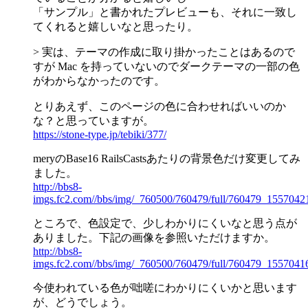
「サンプル」と書かれたプレビューも、それに一致し
てくれると嬉しいなと思ったり。
> 実は、テーマの作成に取り掛かったことはあるので
すが Mac を持っていないのでダークテーマの一部の色
がわからなかったのです。
とりあえず、このページの色に合わせればいいのか
な？と思っていますが。
https://stone-type.jp/tebiki/377/
meryのBase16 RailsCastsあたりの背景色だけ変更してみ
ました。
http://bbs8-
imgs.fc2.com//bbs/img/_760500/760479/full/760479_1557042
ところで、色設定で、少しわかりにくいなと思う点が
ありました。下記の画像を参照いただけますか。
http://bbs8-
imgs.fc2.com//bbs/img/_760500/760479/full/760479_1557041
今使われている色が咄嗟にわかりにくいかと思います
が、どうでしょう。