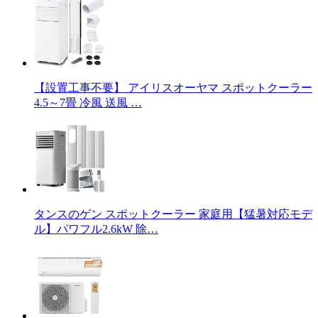
【設置工事不要】 アイリスオーヤマ スポットクーラー
4.5～7畳 冷風 送風 …
タンスのゲン スポットクーラー 家庭用【猛暑対応モデ
ル】パワフル2.6kW 除…