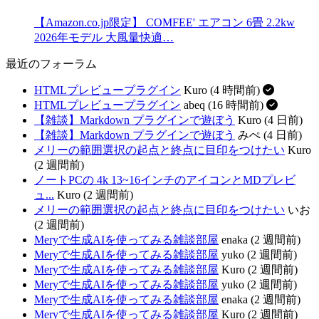
【Amazon.co.jp限定】 COMFEE' エアコン 6畳 2.2kw
2026年モデル 大風量快適…
最近のフォーラム
HTMLプレビュープラグイン
Kuro (4 時間前)
HTMLプレビュープラグイン
abeq (16 時間前)
【雑談】Markdown プラグインで遊ぼう
Kuro (4 日前)
【雑談】Markdown プラグインで遊ぼう
みぺ (4 日前)
メリーの範囲選択の起点と終点に目印をつけたい
Kuro
(2 週間前)
ノートPCの 4k 13~16インチのアイコンとMDプレビ
ュ...
Kuro (2 週間前)
メリーの範囲選択の起点と終点に目印をつけたい
いお
(2 週間前)
Meryで生成AIを使ってみる雑談部屋
enaka (2 週間前)
Meryで生成AIを使ってみる雑談部屋
yuko (2 週間前)
Meryで生成AIを使ってみる雑談部屋
Kuro (2 週間前)
Meryで生成AIを使ってみる雑談部屋
yuko (2 週間前)
Meryで生成AIを使ってみる雑談部屋
enaka (2 週間前)
Meryで生成AIを使ってみる雑談部屋
Kuro (2 週間前)