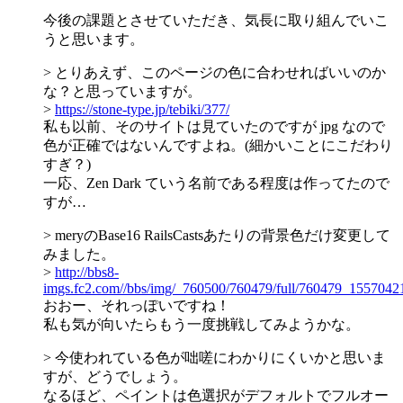
今後の課題とさせていただき、気長に取り組んでいこ
うと思います。
> とりあえず、このページの色に合わせればいいのか
な？と思っていますが。
>
https://stone-type.jp/tebiki/377/
私も以前、そのサイトは見ていたのですが jpg なので
色が正確ではないんですよね。(細かいことにこだわり
すぎ？)
一応、Zen Dark ていう名前である程度は作ってたので
すが…
> meryのBase16 RailsCastsあたりの背景色だけ変更して
みました。
>
http://bbs8-
imgs.fc2.com//bbs/img/_760500/760479/full/760479_1557042
おおー、それっぽいですね！
私も気が向いたらもう一度挑戦してみようかな。
> 今使われている色が咄嗟にわかりにくいかと思いま
すが、どうでしょう。
なるほど、ペイントは色選択がデフォルトでフルオー