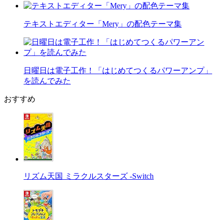
テキストエディター「Mery」の配色テーマ集
日曜日は電子工作！「はじめてつくるパワーアンプ」
を読んでみた
おすすめ
リズム天国 ミラクルスターズ -Switch