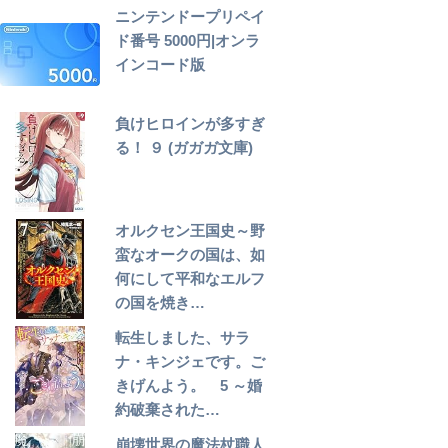
ニンテンドープリペイ
ド番号 5000円|オンラ
インコード版
負けヒロインが多すぎ
る！ ９ (ガガガ文庫)
オルクセン王国史～野
蛮なオークの国は、如
何にして平和なエルフ
の国を焼き…
転生しました、サラ
ナ・キンジェです。ご
きげんよう。 5 ～婚
約破棄された…
崩壊世界の魔法杖職人