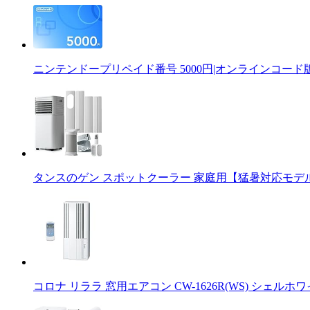
ニンテンドープリペイド番号 5000円|オンラインコード
タンスのゲン スポットクーラー 家庭用【猛暑対応モデル】パ
コロナ リララ 窓用エアコン CW-1626R(WS) シェルホワ