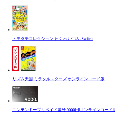
トモダチコレクション わくわく生活 -Switch
リズム天国 ミラクルスターズ|オンラインコード版
ニンテンドープリペイド番号 9000円|オンラインコード