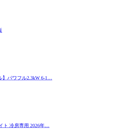
版
ワフル2.3kW 6-1…
イト 冷房専用 2026年…