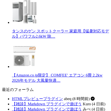
タンスのゲン スポットクーラー 家庭用【猛暑対応モデ
ル】パワフル2.6kW 除…
【Amazon.co.jp限定】 COMFEE' エアコン 6畳 2.2kw
2026年モデル 大風量快適…
最近のフォーラム
HTMLプレビュープラグイン
abeq (8 時間前)
【雑談】Markdown プラグインで遊ぼう
Kuro (4 日前)
【雑談】Markdown プラグインで遊ぼう
みぺ (4 日前)