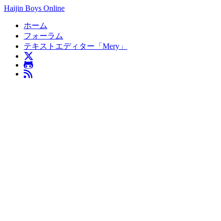
Haijin Boys Online
ホーム
フォーラム
テキストエディター「Mery」