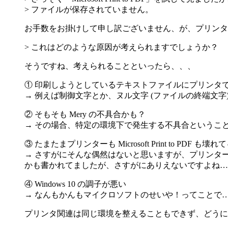
> ファイルが保存されていません。
お手数をお掛けして申し訳ございません、が、プリンタもダメで M
> これはどのような原因が考えられますでしょうか？
そうですね、考えられることといったら、、、
① 印刷しようとしているテキストファイルにプリンタ
→ 例えば制御文字とか、ヌル文字 (ファイルの終端文
② そもそも Mery の不具合かも？
→ その場合、特定の環境下で発生する不具合というこ
③ たまたまプリンターも Microsoft Print to PDF も壊れ
→ さすがにそんな偶然はないと思いますが、プリンターのドラ
かも書かれてましたが、さすがにありえないですよね…
④ Windows 10 の調子が悪い
→ なんもかんもマイクロソフトのせいや！ってことで
プリンタ関連は同じ環境を整えることもできず、どうに