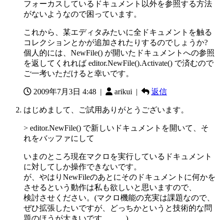
フォーカスしているドキュメント以外を参照する方法
がないようなので困っています。
これから、某エディタみたいに全ドキュメントを触る
コレクションとかが追加されたりするのでしょうか?
個人的には、NewFile() が開いたドキュメントへの参照
を返してくれれば editor.NewFile().Activate() で済むので
ご一考いただけると幸いです。
2009年7月3日 4:48
|
arikui |
返信
はじめまして、ご試用ありがとうございます。
> editor.NewFile() で新しいドキュメントを開いて、そ
れをバッファにして
いまのところ現在マクロを実行しているドキュメント
に対してしか操作できないです。
が、やはりNewFileのあとにそのドキュメントに何かを
させるという動作は私も欲しいと思いますので、
検討させください。(マクロ機能の充実は課題なので、
ぜひ拡張したいですが、どっちかというと技術的な問
題のほうが大きいです。。。)