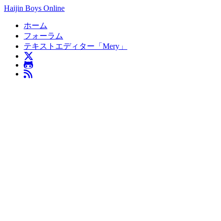
Haijin Boys Online
ホーム
フォーラム
テキストエディター「Mery」