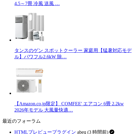
4.5～7畳 冷風 送風 …
タンスのゲン スポットクーラー 家庭用【猛暑対応モデ
ル】パワフル2.6kW 除…
【Amazon.co.jp限定】 COMFEE' エアコン 6畳 2.2kw
2026年モデル 大風量快適…
最近のフォーラム
HTMLプレビュープラグイン
abeq (3 時間前)