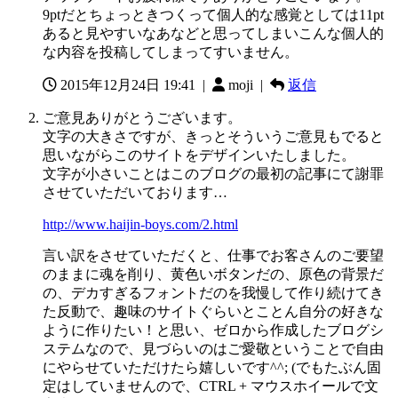
9ptだとちょっときつくって個人的な感覚としては11pt
あると見やすいなあなどと思ってしまいこんな個人的
な内容を投稿してしまってすいません。
2015年12月24日 19:41
|
moji |
返信
ご意見ありがとうございます。
文字の大きさですが、きっとそういうご意見もでると
思いながらこのサイトをデザインいたしました。
文字が小さいことはこのブログの最初の記事にて謝罪
させていただいております…
http://www.haijin-boys.com/2.html
言い訳をさせていただくと、仕事でお客さんのご要望
のままに魂を削り、黄色いボタンだの、原色の背景だ
の、デカすぎるフォントだのを我慢して作り続けてき
た反動で、趣味のサイトぐらいとことん自分の好きな
ように作りたい！と思い、ゼロから作成したブログシ
ステムなので、見づらいのはご愛敬ということで自由
にやらせていただけたら嬉しいです^^; (でもたぶん固
定はしていませんので、CTRL + マウスホイールで文