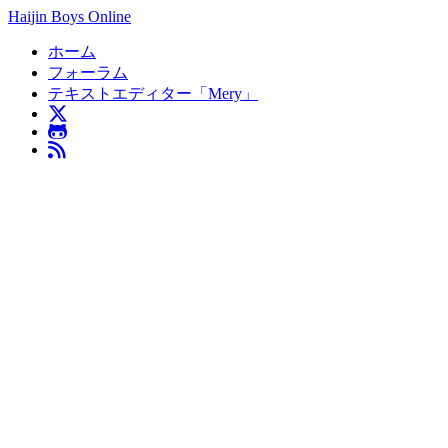
Haijin Boys Online
ホーム
フォーラム
テキストエディター「Mery」