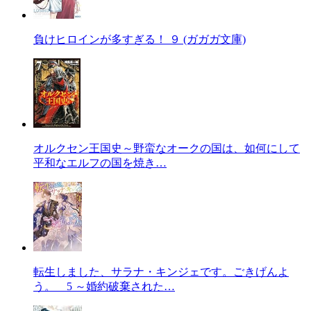
負けヒロインが多すぎる！ ９ (ガガガ文庫)
オルクセン王国史～野蛮なオークの国は、如何にして
平和なエルフの国を焼き…
転生しました、サラナ・キンジェです。ごきげんよ
う。 5 ～婚約破棄された…