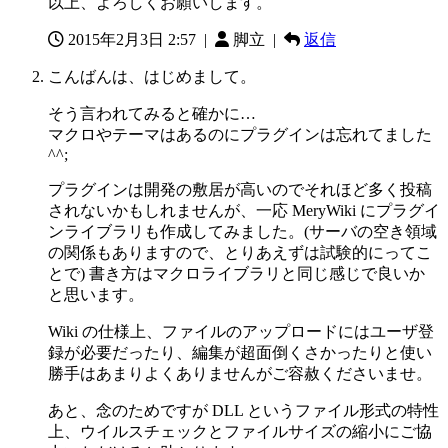
以上、よろしくお願いします。
2015年2月3日 2:57
|
脚立 |
返信
こんばんは、はじめまして。
そう言われてみると確かに…
マクロやテーマはあるのにプラグインは忘れてました
^^;
プラグインは開発の敷居が高いのでそれほど多く投稿
されないかもしれませんが、一応 MeryWiki にプラグイ
ンライブラリも作成してみました。(サーバの空き領域
の関係もありますので、とりあえずは試験的にってこ
とで) 書き方はマクロライブラリと同じ感じで良いか
と思います。
Wiki の仕様上、ファイルのアップロードにはユーザ登
録が必要だったり、編集が超面倒くさかったりと使い
勝手はあまりよくありませんがご容赦くださいませ。
あと、念のためですが DLL というファイル形式の特性
上、ウイルスチェックとファイルサイズの縮小にご協