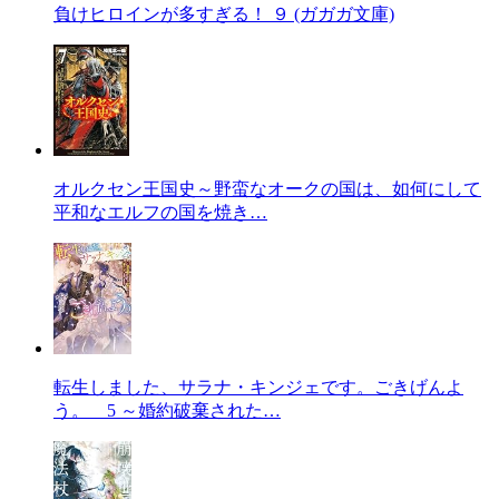
負けヒロインが多すぎる！ ９ (ガガガ文庫)
オルクセン王国史～野蛮なオークの国は、如何にして
平和なエルフの国を焼き…
転生しました、サラナ・キンジェです。ごきげんよ
う。 5 ～婚約破棄された…