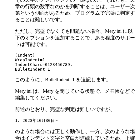
章の行頭の数字なのかを判断することは、ユーザー次
第という側面があるため、プログラムで完璧に判定す
ることは難しいです。
ただし、完璧でなくても問題ない場合、Mery.ini に以
下のオプションを追加することで、ある程度のサポー
トは可能です。
[Indent]

WrapIndent=1

IndentChars=0123456789.

BulletIndent=1
このように、BulletIndent=1 を追記します。
Mery.ini は、Mery を閉じている状態で、メモ帳などで
編集してください。
前述のとおり、完璧な判定は難しいですが、
1. 2023年10月30日～
のような場合には正しく動作し、一方、次のような場
合はインデント文字と空白が連続しているため、正確