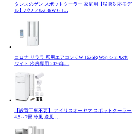
タンスのゲン スポットクーラー 家庭用【猛暑対応モデ
ル】パワフル2.3kW 6-1…
コロナ リララ 窓用エアコン CW-1626R(WS) シェルホ
ワイト 冷房専用 2026年…
【設置工事不要】 アイリスオーヤマ スポットクーラー
4.5～7畳 冷風 送風 …