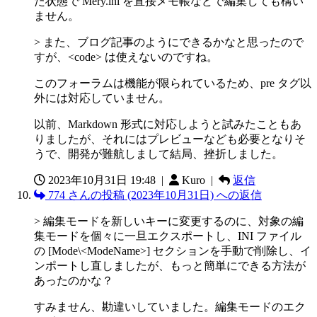
た状態で Mery.ini を直接メモ帳などで編集しても構い
ません。
> また、ブログ記事のようにできるかなと思ったので
すが、<code> は使えないのですね。
このフォーラムは機能が限られているため、pre タグ以
外には対応していません。
以前、Markdown 形式に対応しようと試みたこともあ
りましたが、それにはプレビューなども必要となりそ
うで、開発が難航しまして結局、挫折しました。
2023年10月31日 19:48
|
Kuro |
返信
774 さんの投稿 (2023年10月31日) への返信
> 編集モードを新しいキーに変更するのに、対象の編
集モードを個々に一旦エクスポートし、INI ファイル
の [Mode\<ModeName>] セクションを手動で削除し、イ
ンポートし直しましたが、もっと簡単にできる方法が
あったのかな？
すみません、勘違いしていました。編集モードのエク