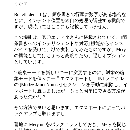
うか？
BulletIndent=1 は、箇条書きの行頭に数字がある場合な
どに、インデント位置を独自の処理で調整する機能で
すが、現時点ではどこにも記載していません。
この機能は、秀〇エディタさんに搭載されている、[箇
条書きへのインテリジェントな対応] 機能からインス
パイアを受けて、勘で実装してみたものですが、Mery
の機能としてはちょっと高度なため、隠しオプション
としています。
> 編集モードを新しいキーに変更するのに、対象の編
集モードを個々に一旦エクスポートし、INI ファイル
の [Mode\<ModeName>] セクションを手動で削除し、イ
ンポートし直しましたが、もっと簡単にできる方法が
あったのかな？
その方法で良いと思います。エクスポートによってバ
ックアップも取れますし。
普通に Mery.ini をバックアップしておき、Mery を閉じ