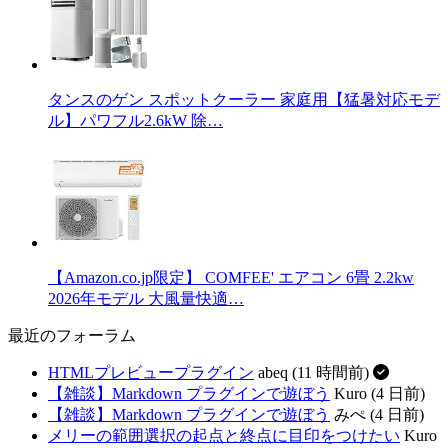
タンスのゲン スポットクーラー 家庭用【猛暑対応モデ
ル】パワフル2.6kW 除…
【Amazon.co.jp限定】 COMFEE' エアコン 6畳 2.2kw
2026年モデル 大風量快適…
最近のフォーラム
HTMLプレビュープラグイン
abeq (11 時間前)
【雑談】Markdown プラグインで遊ぼう
Kuro (4 日前)
【雑談】Markdown プラグインで遊ぼう
みぺ (4 日前)
メリーの範囲選択の起点と終点に目印をつけたい
Kuro