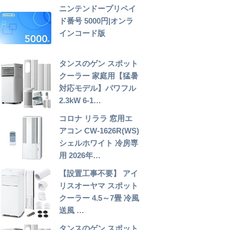
ニンテンドープリペイ
ド番号 5000円|オンラ
インコード版
タンスのゲン スポット
クーラー 家庭用【猛暑
対応モデル】パワフル
2.3kW 6-1…
コロナ リララ 窓用エ
アコン CW-1626R(WS)
シェルホワイト 冷房専
用 2026年…
【設置工事不要】 アイ
リスオーヤマ スポット
クーラー 4.5～7畳 冷風
送風 …
タンスのゲン スポット