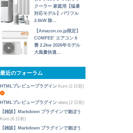
クーラー 家庭用【猛暑
対応モデル】パワフル
2.6kW 除…
【Amazon.co.jp限定】
COMFEE' エアコン 6
畳 2.2kw 2026年モデル
大風量快適…
最近のフォーラム
HTMLプレビュープラグイン
Kuro (2 日前)
HTMLプレビュープラグイン
abeq (2 日前)
【雑談】Markdown プラグインで遊ぼう
Kuro (6 日前)
【雑談】Markdown プラグインで遊ぼう