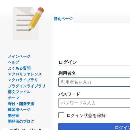
特別ページ
メインページ
ログイン
ヘルプ
よくある質問
利用者名
ナ
検
マクロリファレンス
ビ
索
マクロライブラリ
プラグインライブラリ
ゲ
に
構文ファイル
ー
移
パスワード
テーマ
シ
動
寄付・開発支援
ョ
練習用ページ
ン
ログイン状態を保持
開発室
に
開発者のブログ
移
ログイ