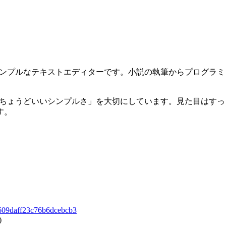
、シンプルなテキストエディターです。小説の執筆からプログラ
て「ちょうどいいシンプルさ」を大切にしています。見た目はす
す。
09daff23c76b6dcebcb3
)