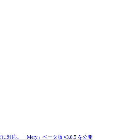
対応。「Mery」ベータ版 v3.8.5 を公開