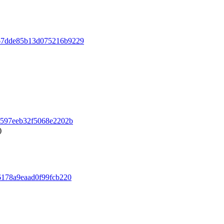
67dde85b13d075216b9229
a597eeb32f5068e2202b
)
6178a9eaad0f99fcb220