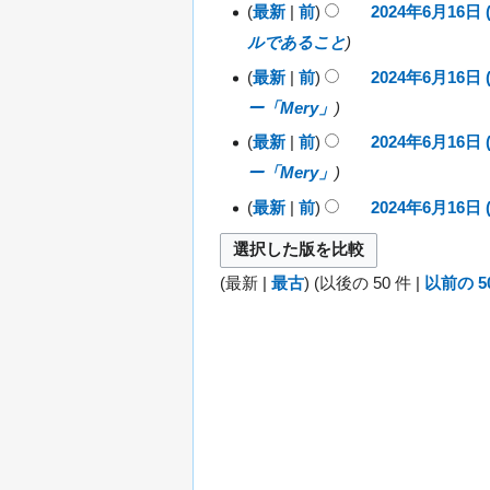
の
最新
前
2024年6月16日 (
要
ルであること
約
最新
前
2024年6月16日 (
な
ー「Mery」
し
最新
前
2024年6月16日 (
ー「Mery」
最新
前
2024年6月16日 (
編
集
(
最新
|
最古
) (
以後の 50 件
|
以前の 5
の
要
約
な
し