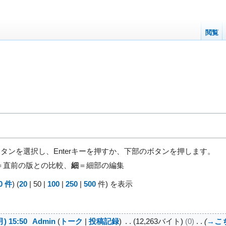
閲覧
ボタンを選択し、Enterキーを押すか、下部のボタンを押します。
＝直前の版との比較、
細
＝細部の編集
0 件
) (
20
|
50
|
100
|
250
|
500
件) を表示
) 15:50
Admin
トーク
投稿記録
12,263バイト
0
→
こ