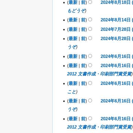
1
日
2
最新
前
2024年8月18日 (
9
し
2
年
な
約
月
要
(
4
月
もどうぞ
5
8
し
1
火
年
な
約
1
日
月
最新
前
2024年8月14日 (
7
)
8
2
し
0
な
(
2
編
日
月
最新
前
2024年7月28日 (
0
日
月
2
し
6
(
1
集
2
編
(
最新
前
2024年6月28日 (
)
0
日
日
2
8
4
の
火
集
2
うぞ
(
)
0
日
年
)
要
4
の
月
2
最新
前
2024年6月16日 (
(
8
2
年
)
約
要
4
日
月
最新
前
2024年6月16日 (
0
7
年
な
)
約
1
2
月
2012 文書作成・印刷部門賞受賞
6
し
4
な
4
2
月
最新
前
2024年6月16日 (
日
年
し
8
2
こと
(
6
日
8
水
月
最新
前
2024年6月16日 (
(
日
)
1
日
うぞ
(
6
)
金
最新
前
2024年6月16日 (
日
)
2012 文書作成・印刷部門賞受賞
(