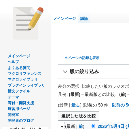
メインページ
議論
メインページ
このページの記録を表示
ヘルプ
ナ
検
よくある質問
版の絞り込み
マクロリファレンス
ビ
索
マクロライブラリ
ゲ
に
プラグインライブラリ
差分の選択: 比較したい版のラジオ
ー
移
構文ファイル
シ
動
凡例:
(最新)
＝最新版との比較、
(前)
テーマ
ョ
寄付・開発支援
(
最新
|
最古
) (
以後の 50 件
|
以前の 5
ン
練習用ページ
に
開発室
移
開発者のブログ
動
最新
前
2026年5月4日 (月