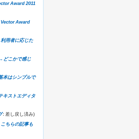
ector Award 2011
→
Vector Award
→
利用者に応じた
→
どこかで感じ
基本はシンプルで
テキストエディタ
グ
:
差し戻し済み
→
こちらの記事も