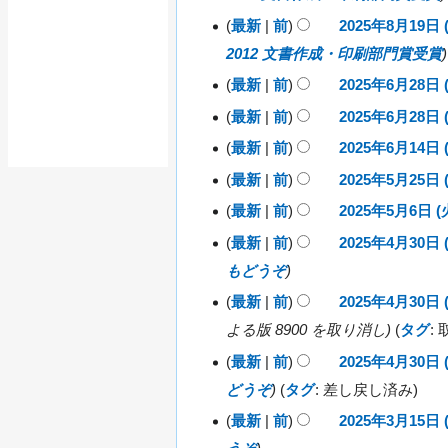
0
5
)
年
し
1
(
月
2
最新
前
2025年8月19日 (
日
8
7
水
9
5
(
2012 文書作成・印刷部門賞受賞
月
日
)
日
年
火
2
(
最新
前
2025年6月28日 (
(
8
)
2
2
月
編
木
月
最新
前
2025年6月28日 (
0
日
)
)
1
集
2
編
最新
前
2025年6月14日 (
(
2
9
5
の
集
金
編
最新
前
2025年5月25日 (
0
日
年
2
)
要
の
集
2
編
(
最新
前
2025年5月6日 (火
6
0
2
約
要
5
の
火
集
月
2
編
最新
前
2025年4月30日 (
0
年
な
)
2
約
2
要
5
の
集
2
もどうぞ
6
0
し
8
年
な
約
要
5
の
月
2
最新
前
2025年4月30日 (
日
5
し
年
な
約
1
要
5
(
月
よる版 8900 を取り消し
タグ
:
5
し
4
年
な
約
土
2
月
最新
前
2025年4月30日 (
日
4
)
し
5
な
6
どうぞ
タグ
:
差し戻し済み
(
月
日
し
日
土
3
最新
前
2025年3月15日 (
(
(
2
)
0
日