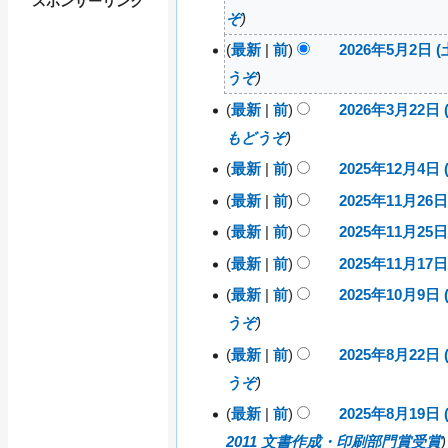
スポンサーリンク
2
ぞ
0
2
最新
前
2026年5月2日 (土
2
6
うぞ
0
年
2
最新
前
2026年3月22日 (
5
2
6
もどうぞ
月
0
年
4
2
最新
前
2025年12月4日 (
5
2
日
6
編
月
最新
前
2025年11月26日 
0
(
2
年
2
集
2
編
最新
前
2025年11月25日 
月
0
3
2
日
5
の
集
)
2
編
月
最新
前
2025年11月17日 
0
(
年
2
要
5
2
の
集
2
編
土
最新
前
2025年10月9日 (
1
0
年
2
2
約
要
5
の
)
集
2
2
うぞ
1
日
0
年
な
約
月
要
5
の
1
(
2
最新
前
2025年8月22日 (
1
し
4
2
年
な
約
月
要
日
5
1
うぞ
日
0
1
し
2
)
年
な
約
月
(
2
1
最新
前
2025年8月19日 (
6
1
2
し
2
な
木
5
月
2011 文書作成・印刷部門賞受賞
日
0