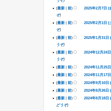
うぞ
火
0
日
)
)
2
最新
前
2025年2月7日 (金
(
2
5
水
ぞ
0
年
)
2
最新
前
2025年2月1日 (土
3
2
5
ぞ
月
0
年
1
2
最新
前
2025年1月31日 (
2
2
5
5
うぞ
月
0
日
年
7
2
最新
前
2024年12月24日 
(
2
2
日
5
土
うぞ
月
0
(
年
)
1
2
最新
前
2024年11月25日 
金
1
2
日
4
編
)
月
最新
前
2024年11月17日 
0
(
2
年
3
集
2
編
最新
前
2024年9月10日 (
土
0
1
2
1
4
の
集
)
2
編
2
最新
前
2024年8月26日 (
0
日
年
2
要
4
月
の
集
2
編
(
最新
前
2024年8月18日 (
1
0
年
2
2
約
要
4
の
金
集
1
2
どうぞ
1
4
0
年
な
)
約
月
要
4
の