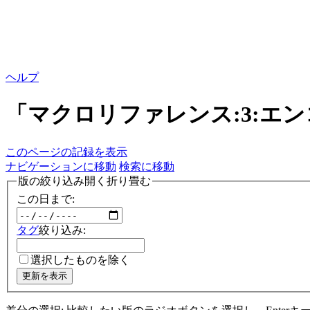
ヘルプ
「マクロリファレンス:3:エ
このページの記録を表示
ナビゲーションに移動
検索に移動
版の絞り込み
開く
折り畳む
この日まで:
タグ
絞り込み:
選択したものを除く
更新を表示