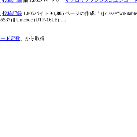
ク
投稿記録
細
1,805バイト
0
「
マクロリファレンス:3:エンコー
ク
投稿記録
1,805バイト
+1,805
ページの作成:「{| class="wikitable sma
65537) || Unicode (UTF-16LE)…」
:エンコード定数
」から取得