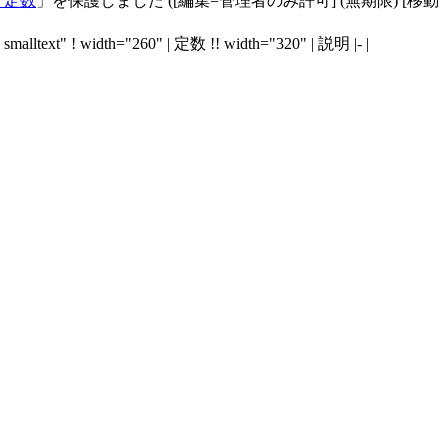
ド定数
」を保護しました ([編集=管理者のみ許可] (無期限) [移動
lltext" ! width="260" | 定数 !! width="320" | 説明 |- |