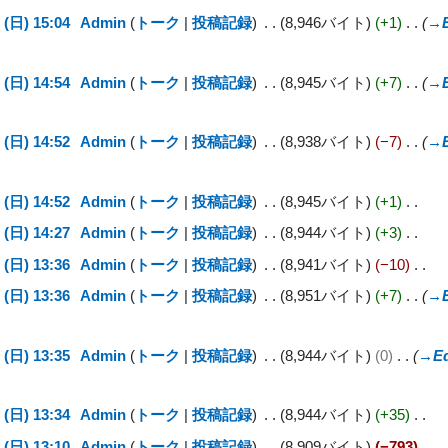
(日) 15:04
Admin
トーク
投稿記録
8,946バイト
+1
→
(日) 14:54
Admin
トーク
投稿記録
8,945バイト
+7
→
(日) 14:52
Admin
トーク
投稿記録
8,938バイト
−7
→
(日) 14:52
Admin
トーク
投稿記録
8,945バイト
+1
(日) 14:27
Admin
トーク
投稿記録
8,944バイト
+3
(日) 13:36
Admin
トーク
投稿記録
8,941バイト
−10
(日) 13:36
Admin
トーク
投稿記録
8,951バイト
+7
→
(日) 13:35
Admin
トーク
投稿記録
8,944バイト
0
→
E
(日) 13:34
Admin
トーク
投稿記録
8,944バイト
+35
(日) 13:10
Admin
トーク
投稿記録
8,909バイト
−793