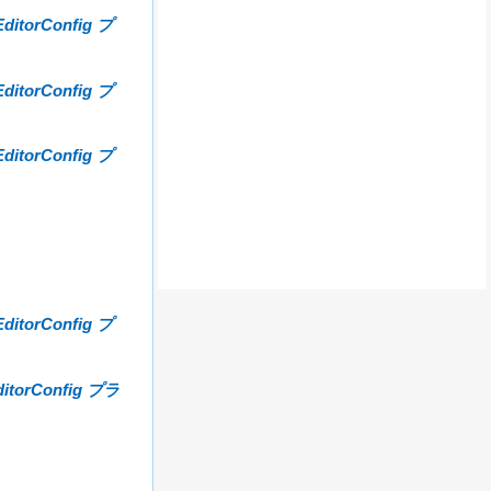
EditorConfig プ
EditorConfig プ
EditorConfig プ
EditorConfig プ
ditorConfig プラ