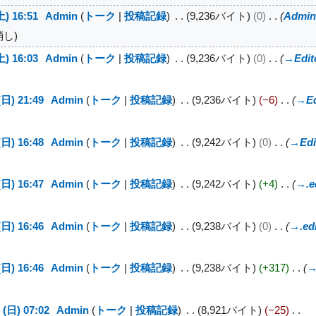
) 16:51
Admin
トーク
投稿記録
9,236バイト
0
Admin
消し
) 16:03
Admin
トーク
投稿記録
9,236バイト
0
→
Edi
日) 21:49
Admin
トーク
投稿記録
9,236バイト
−6
→
E
日) 16:48
Admin
トーク
投稿記録
9,242バイト
0
→
Ed
日) 16:47
Admin
トーク
投稿記録
9,242バイト
+4
→
.
日) 16:46
Admin
トーク
投稿記録
9,238バイト
0
→
.ed
日) 16:46
Admin
トーク
投稿記録
9,238バイト
+317
(日) 07:02
Admin
トーク
投稿記録
8,921バイト
−25