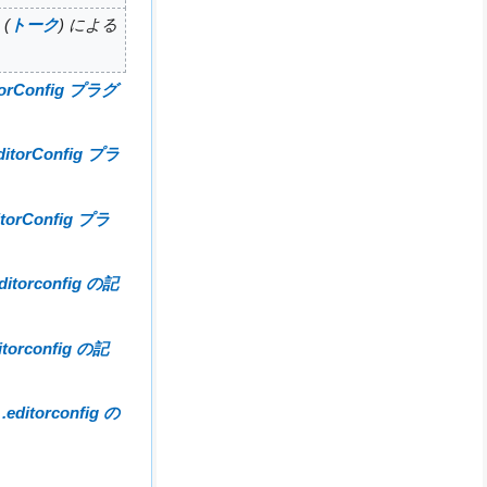
(
トーク
) による
torConfig プラグ
ditorConfig プラ
itorConfig プラ
editorconfig の記
itorconfig の記
→
.editorconfig の