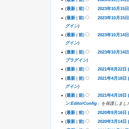
し
集
編
最新
前
2023年10月15日 
の
集
最新
前
2023年10月15日 
要
の
グイン
約
要
最新
前
2023年10月14日 
2
な
約
グイン
0
し
な
2
最新
前
2023年10月14日 
し
3
プラグイン
年
最新
前
2021年8月22日 (
1
2
編
0
最新
前
2021年4月18日 (
0
2
月
集
2
グイン
0
1
1
の
2
最新
前
2021年4月18日 (
4
年
要
1
ン:EditorConfig
」を保護しました 
日
8
年
約
(
月
最新
前
2020年9月16日 (
4
2
な
土
2
編
月
最新
前
2020年3月14日 (
0
)
2
し
2
1
集
2