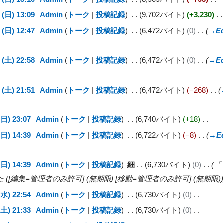
(日) 13:09
Admin
トーク
投稿記録
9,702バイト
+3,230
(日) 12:47
Admin
トーク
投稿記録
6,472バイト
0
→
E
(土) 22:58
Admin
トーク
投稿記録
6,472バイト
0
→
E
(土) 21:51
Admin
トーク
投稿記録
6,472バイト
−268
日) 23:07
Admin
トーク
投稿記録
6,740バイト
+18
日) 14:39
Admin
トーク
投稿記録
6,722バイト
−8
→
E
日) 14:39
Admin
トーク
投稿記録
細
6,730バイト
0
「
([編集=管理者のみ許可] (無期限) [移動=管理者のみ許可] (無期限))
水) 22:54
Admin
トーク
投稿記録
6,730バイト
0
土) 21:33
Admin
トーク
投稿記録
6,730バイト
0