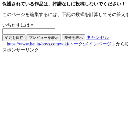
保護されている作品は、許諾なしに投稿しないでください！
このページを編集するには、下記の数式を計算してその答えを
いちたすには =
キャンセル
「
https://www.haijin-boys.com/wiki/トーク:メインページ
」から
スポンサーリンク