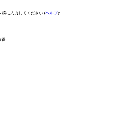
欄に入力してください (
ヘルプ
):
取得