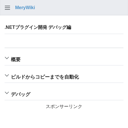
MeryWiki
検索
.NETプラグイン開発 デバッグ編
言語
ウォッチ
編集
概要
ビルドからコピーまでを自動化
デバッグ
スポンサーリンク