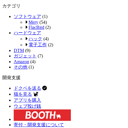
カテゴリ
ソフトウェア
(1)
Mery
(54)
FlacBird
(2)
ハードウェア
ハック
(4)
電子工作
(2)
DTM
(9)
ガジェット
(7)
Amazon
(4)
その他
(1)
開発支援
ドクペを送る
猫を見る
アプリを購入
ウェブ投げ銭
寄付・開発支援について